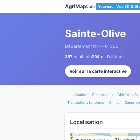
Panneau de gestion des cookies
AgriMap
Carte
Nouveau : Vue 3D (bêt
Sainte-Olive
Département 01 — 01330
357
habitants
294
m d'altitude
Voir sur la carte interactive
Localisation
Présentation
Chiffres clés
Transactions foncières
Climat
Zones pr
Localisation
📋 Urbanisme
🌾 Parcellaire agricole