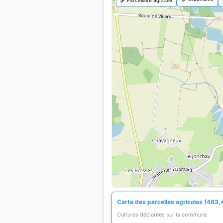
Carte des parcelles agricoles (463,
Cultures déclarées sur la commune