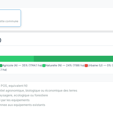
 cette commune
)
Agricole (A) — 35% (1744.1 ha)
Naturelle (N) — 24% (1186 ha)
Urbaine (U) — 0% (
.1 ha)
 POS, equivalent N)
tiel agronomique, biologique ou économique des terres
ysagere, ecologique ou forestiere
i par les equipements
onnee aux equipements existants