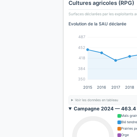
Cultures agricoles (RPG)
Surfaces déclarées par les exploitants a
Evolution de la SAU déclarée
487
452
418
384
350
2015
2016
2017
2018
Voir les données en tableau
Campagne 2024 — 463.4 
Maïs grain
Blé tendre
Prairies 
Orge