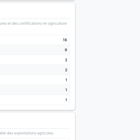
ures et des certifications en agriculture
16
9
2
2
1
1
1
le des exploitations agricoles.