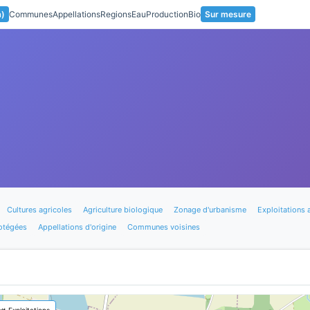
a)
Communes
Appellations
Regions
Eau
Production
Bio
Sur mesure
Cultures agricoles
Agriculture biologique
Zonage d'urbanisme
Exploitations 
otégées
Appellations d'origine
Communes voisines
🚜 Exploitations