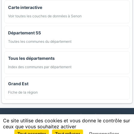
Carte interactive
Voir toutes les couches de données à Senon
Département 55
Toutes les communes du département
Tous les départements
Index des communes par département
Grand Est
Fiche de la région
AgriMap — Données agricoles ouvertes
|
Carte
|
Communes
|
Ce site utilise des cookies et vous donne le contrôle sur
Appellations
|
Regions
|
Cultures
|
Zones protégées
|
Forets
|
ceux que vous souhaitez activer
Littoral
|
Espaces naturels
|
Statistiques
|
Contact
|
Mentions légales
|
Confidentialite
|
CGU
|
CGV
|
Cookies