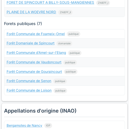
FORET DE SPINCOURT A BILLY-SOUS-MANGIENNES
ZNIEFF_I
PLAINE DE LA WOEVRE NORD
ZNIEFF_II
Forets publiques (7)
Forêt Communale de Foameix-Ornel
publique
Forêt Domaniale de Spincourt
domaniale
Forêt Communale d'Amel-sur-l'Etang
publique
Forêt Communale de Vaudoncourt
publique
Forêt Communale de Gouraincourt
publique
Forêt Communale de Senon
publique
Forêt Communale de Loison
publique
Appellations d'origine (INAO)
Bergamotes de Nancy
IGP