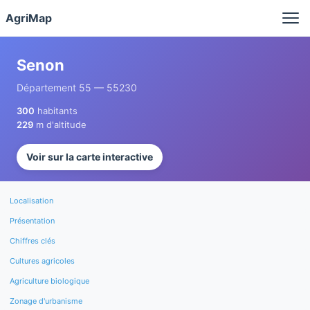
Panneau de gestion des cookies
AgriMap
Senon
Département 55 — 55230
300
habitants
229
m d'altitude
Voir sur la carte interactive
Localisation
Présentation
Chiffres clés
Cultures agricoles
Agriculture biologique
Zonage d'urbanisme