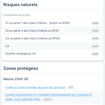
Risques naturels
5 elements recenses
S1 ou perte 1 des Clairs Chênes - amont ou W183
cavite
S2 ou perte 3 des Clairs Chênes ou W191
cavite
S3 ou perte 4 des Clairs Chênes ou W193
cavite
S4
cavite
Gouffre-émergence S5
cavite
Zones protégées
Natura 2000 (4)
Forêts et zones humides du pays de Spincourt
ZPS
ETANG D&#39;AMEL ET PRAIRIES ENVIRONNANTES A SENON ET
AMEL-SUR-L&#39;ETANG
ZNIEFF_I