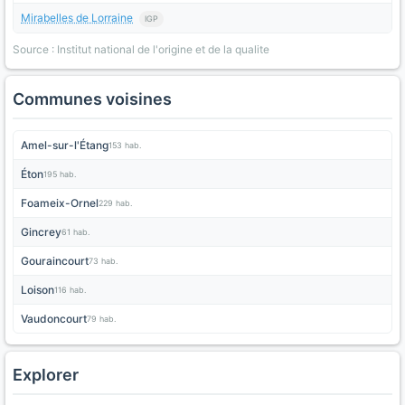
Mirabelles de Lorraine
IGP
Source : Institut national de l'origine et de la qualite
Communes voisines
Amel-sur-l'Étang
153 hab.
Éton
195 hab.
Foameix-Ornel
229 hab.
Gincrey
61 hab.
Gouraincourt
73 hab.
Loison
116 hab.
Vaudoncourt
79 hab.
Explorer