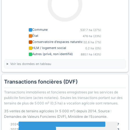
Commune
537.7 ha (27%)
État
476 ha (23%)
Conservatoire d'espaces naturels
132.6 ha (7%)
HLM / logement social
0.2 ha (0%)
Autres (privé, non identifié)
880.1 ha (43%)
Voir les données en tableau
Transactions foncières (DVF)
Transactions immobilieres et foncieres enregistrees par les services de
publicite fonciere (actes notaries). Seules les transactions portant sur des
terrains de plus de 5 000 m² (0,5 ha) a vocation agricole sont retenues.
35 ventes de terrains agricoles (≥ 5 000 m²) depuis 2014. Source :
Demandes de Valeurs Foncieres (DVF), Ministère de l'Economie.
2024
7
2023
3