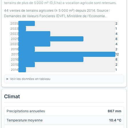
terrains de plus de 5 000 m² (0,5 ha) a vocation agricole sont retenues.
44 ventes de terrains agricoles (≥ 5 000 m²) depuis 2014. Source :
Demandes de Valeurs Foncieres (DVF), Ministère de l'Economie.
2025
2
2023
1
2022
4
2021
8
2020
4
2019
2
2017
12
2016
8
2015
2
2014
1
Voir les données en tableau
Climat
Precipitations annuelles
867 mm
Temperature moyenne
10.4 °C