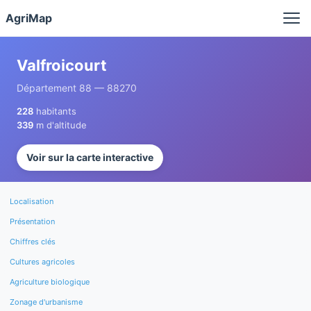
Panneau de gestion des cookies
AgriMap
Valfroicourt
Département 88 — 88270
228
habitants
339
m d'altitude
Voir sur la carte interactive
Localisation
Présentation
Chiffres clés
Cultures agricoles
Agriculture biologique
Zonage d'urbanisme