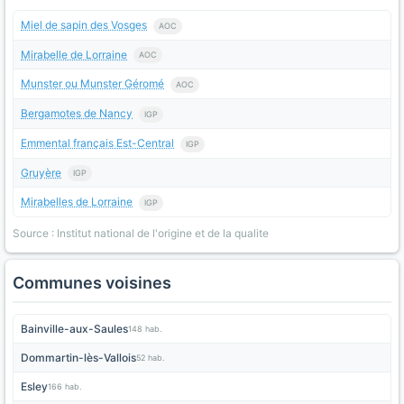
Miel de sapin des Vosges
AOC
Mirabelle de Lorraine
AOC
Munster ou Munster Géromé
AOC
Bergamotes de Nancy
IGP
Emmental français Est-Central
IGP
Gruyère
IGP
Mirabelles de Lorraine
IGP
Source : Institut national de l'origine et de la qualite
Communes voisines
Bainville-aux-Saules
148 hab.
Dommartin-lès-Vallois
52 hab.
Esley
166 hab.