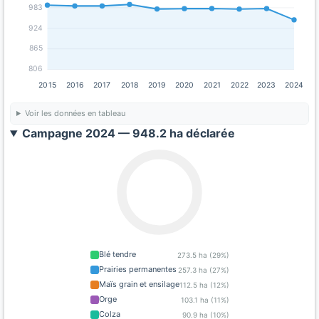
983
924
865
806
2015
2016
2017
2018
2019
2020
2021
2022
2023
2024
Voir les données en tableau
Campagne 2024 — 948.2 ha déclarée
Blé tendre
273.5 ha (29%)
Prairies permanentes
257.3 ha (27%)
Maïs grain et ensilage
112.5 ha (12%)
Orge
103.1 ha (11%)
Colza
90.9 ha (10%)