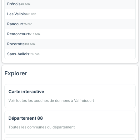
Frénois
48 hab.
Les Vallois
128 hab.
Rancourt
75 hab.
Remoncourt
567 hab.
Rozerotte
181 hab.
Sans-Vallois
126 hab.
Explorer
Carte interactive
Voir toutes les couches de données à Valfroicourt
Département 88
Toutes les communes du département