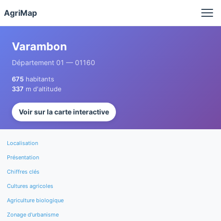
Panneau de gestion des cookies
AgriMap
Varambon
Département 01 — 01160
675
habitants
337
m d'altitude
Voir sur la carte interactive
Localisation
Présentation
Chiffres clés
Cultures agricoles
Agriculture biologique
Zonage d'urbanisme