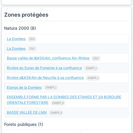
Zones protégées
Natura 2000 (8)
La Dombes
ZPS
La Dombes
ZSC
Basse vallée de l&#39;Ain, confluence Ain-Rhône
ZSC
Rivière du Suran de Fomente à sa confluence
ZNIEFF_I
Rivière d&#39;Ain de Neuville à sa confluence
ZNIEFF_I
Etangs de la Dombes
ZNIEFF_I
ENSEMBLE FORME PAR LA DOMBES DES ETANGS ET SA BORDURE
ORIENTALE FORESTIERE
ZNIEFF_II
BASSE VALLEE DE L’AIN
ZNIEFF_II
Forets publiques (1)