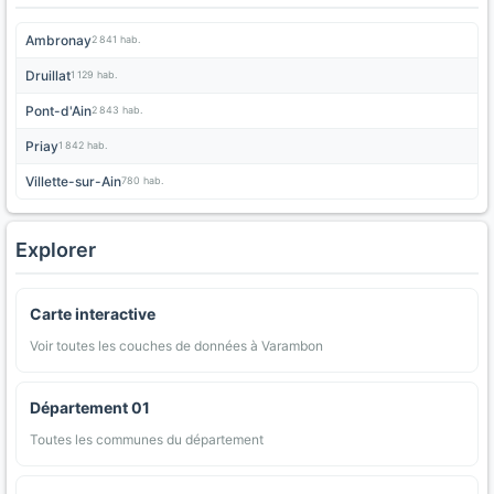
Ambronay
2 841 hab.
Druillat
1 129 hab.
Pont-d'Ain
2 843 hab.
Priay
1 842 hab.
Villette-sur-Ain
780 hab.
Explorer
Carte interactive
Voir toutes les couches de données à Varambon
Département 01
Toutes les communes du département