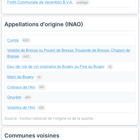
Forêt Communale de Varambon B.V.A.
publique
Appellations d'origine (INAO)
Comté
AOC
Volaille de Bresse ou Poulet de Bresse, Poularde de Bresse, Chapon de
Bresse
AOC
Eau-de-vie de vin originaire du Bugey ou Fine du Bugey
IG
Marc du Bugey
IG
Coteaux de l'Ain
IGP
Gruyère
IGP
Volailles de l'Ain
IGP
Source : Institut national de l'origine et de la qualite
Communes voisines