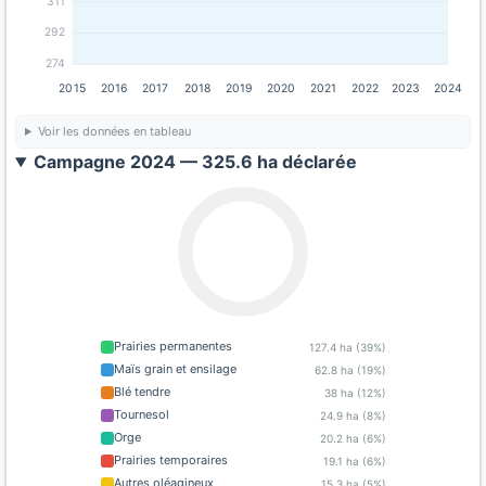
311
292
274
2015
2016
2017
2018
2019
2020
2021
2022
2023
2024
Voir les données en tableau
Campagne 2024 — 325.6 ha déclarée
Prairies permanentes
127.4 ha (39%)
Maïs grain et ensilage
62.8 ha (19%)
Blé tendre
38 ha (12%)
Tournesol
24.9 ha (8%)
Orge
20.2 ha (6%)
Prairies temporaires
19.1 ha (6%)
Autres oléagineux
15.3 ha (5%)