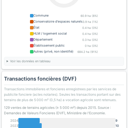
Commune
60.9 ha (8%)
Conservatoire d'espaces naturels
3.9 ha (1%)
État
0.4 ha (0%)
HLM / logement social
0.4 ha (0%)
Département
0.3 ha (0%)
Établissement public
0 ha (0%)
Autres (privé, non identifié)
684.2 ha (91%)
Voir les données en tableau
Transactions foncières (DVF)
Transactions immobilieres et foncieres enregistrees par les services de
publicite fonciere (actes notaries). Seules les transactions portant sur des
terrains de plus de 5 000 m² (0,5 ha) a vocation agricole sont retenues.
129 ventes de terrains agricoles (≥ 5 000 m²) depuis 2015. Source :
Demandes de Valeurs Foncieres (DVF), Ministère de l'Economie.
2024
9
2023
10