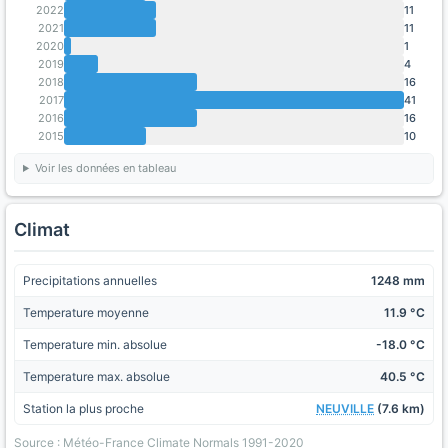
2022
11
2021
11
2020
1
2019
4
2018
16
2017
41
2016
16
2015
10
Voir les données en tableau
Climat
Precipitations annuelles
1248 mm
Temperature moyenne
11.9 °C
Temperature min. absolue
-18.0 °C
Temperature max. absolue
40.5 °C
Station la plus proche
NEUVILLE
(7.6 km)
Source : Météo-France Climate Normals 1991-2020