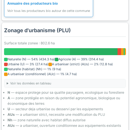
Annuaire des producteurs bio
Voir tous les producteurs bio autour de cette commune
Zonage d'urbanisme (PLU)
Surface totale zonee : 802.6 ha
Naturelle (N) — 54% (434.3 ha)
Agricole (A) — 39% (314.4 ha)
Urbaine (U) — 3% (27.4 ha)
A urbaniser (strict) (AUs) — 2% (12.8 ha)
Naturelle (habitat) (Nh) — 1% (9 ha)
A urbaniser (conditionnel) (AUc) — 1% (4.7 ha)
Voir les données en tableau
N
— espace protege pour sa qualite paysagere, ecologique ou forestiere
A
— zone protégée en raison du potentiel agronomique, biologique ou
économique des terres
U
— secteur deja urbanise ou desservi par les equipements
AUs
— a urbaniser strict, necessite une modification du PLU
Nh
— zone naturelle avec habitat diffus autorise
AUc
— a urbaniser, ouverture conditionnee aux equipements existants