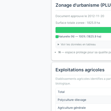
Zonage d'urbanisme (PLU
Document approuve le 2012-11-20
Surface totale zonee : 1825.9 ha
Naturelle (N) — 100% (1825.9 ha)
Voir les données en tableau
N
— espace protege pour sa qualite pa
Exploitations agricoles
Etablissements agricoles identifies a part
biologique.
Total
Polyculture-élevage
Agriculture générale