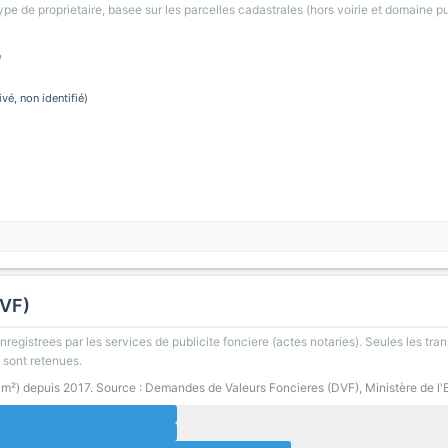
type de proprietaire, basee sur les parcelles cadastrales (hors voirie et domaine pu
e
ivé, non identifié)
DVF)
registrees par les services de publicite fonciere (actes notaries). Seules les tran
 sont retenues.
0 m²) depuis 2017. Source : Demandes de Valeurs Foncieres (DVF), Ministère de l