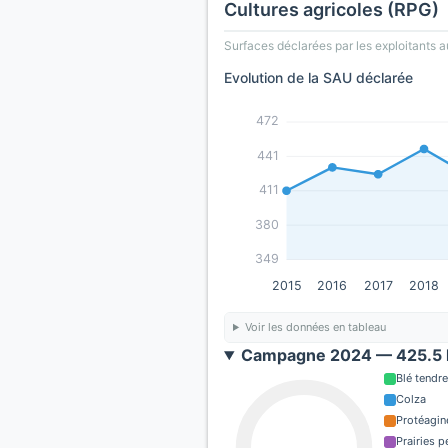
Cultures agricoles (RPG)
Surfaces déclarées par les exploitants a
Evolution de la SAU déclarée
472
441
411
380
349
2015
2016
2017
2018
Voir les données en tableau
Campagne 2024 — 425.5 h
Blé tendre
Colza
Protéagin
Prairies 