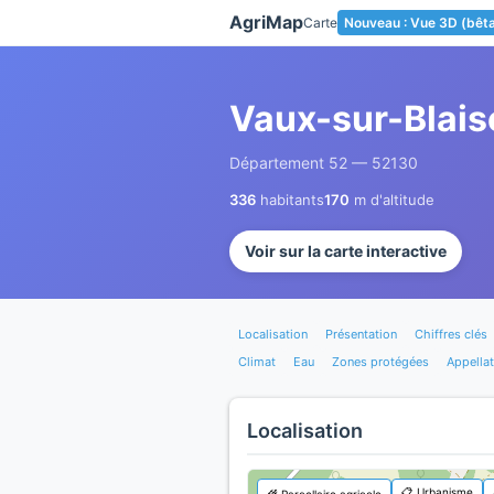
Panneau de gestion des cookies
AgriMap
Carte
Nouveau : Vue 3D (bêt
Vaux-sur-Blais
Département 52 — 52130
336
habitants
170
m d'altitude
Voir sur la carte interactive
Localisation
Présentation
Chiffres clés
Climat
Eau
Zones protégées
Appellat
Localisation
📋 Urbanisme
🌾 Parcellaire agricole