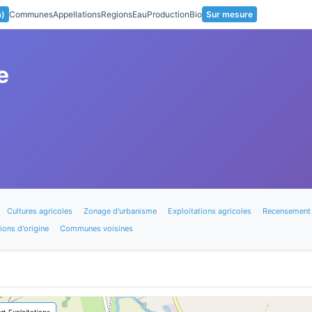
a)
Communes
Appellations
Regions
Eau
Production
Bio
Sur mesure
e
Cultures agricoles
Zonage d'urbanisme
Exploitations agricoles
Recensement 
ions d'origine
Communes voisines
🚜 Exploitations