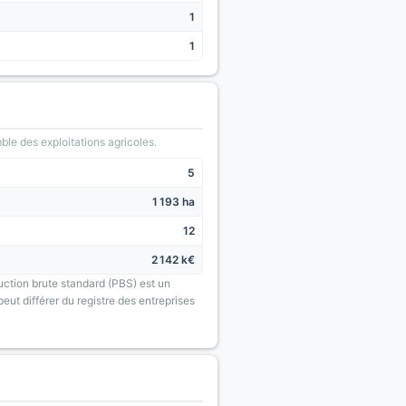
1
1
le des exploitations agricoles.
5
1 193 ha
12
2 142 k€
uction brute standard (PBS) est un
eut différer du registre des entreprises