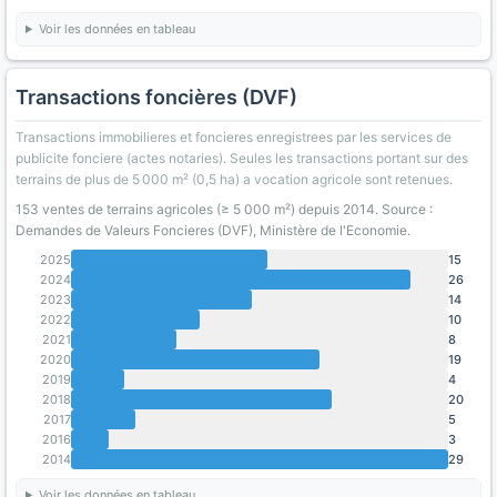
Voir les données en tableau
Transactions foncières (DVF)
Transactions immobilieres et foncieres enregistrees par les services de
publicite fonciere (actes notaries). Seules les transactions portant sur des
terrains de plus de 5 000 m² (0,5 ha) a vocation agricole sont retenues.
153 ventes de terrains agricoles (≥ 5 000 m²) depuis 2014. Source :
Demandes de Valeurs Foncieres (DVF), Ministère de l'Economie.
2025
15
2024
26
2023
14
2022
10
2021
8
2020
19
2019
4
2018
20
2017
5
2016
3
2014
29
Voir les données en tableau