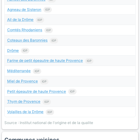
Agneau de Sisteron
IGP
Ail de la Drôme
IGP
Comtés Rhodaniens
IGP
Coteaux des Baronnies
IGP
Drôme
IGP
Farine de petit épeautre de haute Provence
IGP
Méditerranée
IGP
Miel de Provence
IGP
Petit épeautre de haute Provence
IGP
Thym de Provence
IGP
Volailles de la Drôme
IGP
Source : Institut national de l'origine et de la qualite
Communes voisines