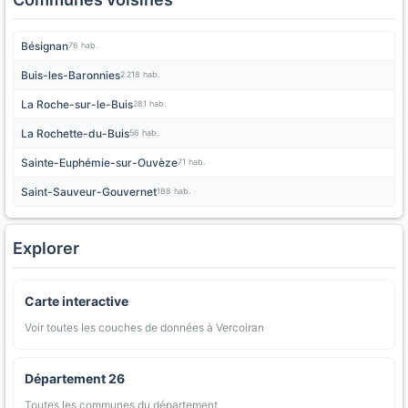
Bésignan
76 hab.
Buis-les-Baronnies
2 218 hab.
La Roche-sur-le-Buis
281 hab.
La Rochette-du-Buis
56 hab.
Sainte-Euphémie-sur-Ouvèze
71 hab.
Saint-Sauveur-Gouvernet
188 hab.
Explorer
Carte interactive
Voir toutes les couches de données à Vercoiran
Département 26
Toutes les communes du département