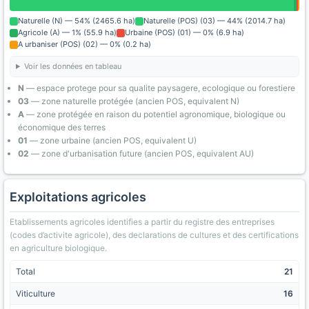
Naturelle (N) — 54% (2465.6 ha)
Naturelle (POS) (03) — 44% (2014.7 ha)
Agricole (A) — 1% (55.9 ha)
Urbaine (POS) (01) — 0% (6.9 ha)
A urbaniser (POS) (02) — 0% (0.2 ha)
Voir les données en tableau
N
— espace protege pour sa qualite paysagere, ecologique ou forestiere
03
— zone naturelle protégée (ancien POS, equivalent N)
A
— zone protégée en raison du potentiel agronomique, biologique ou
économique des terres
01
— zone urbaine (ancien POS, equivalent U)
02
— zone d'urbanisation future (ancien POS, equivalent AU)
Exploitations agricoles
Etablissements agricoles identifies a partir du registre des entreprises
(codes d’activite agricole), des declarations de cultures et des certifications
en agriculture biologique.
Total
21
Viticulture
16