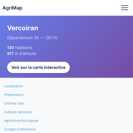
Panneau de gestion des cookies
AgriMap
Vercoiran
Département 26 — 26170
130
habitants
617
m d'altitude
Voir sur la carte interactive
Localisation
Présentation
Chiffres clés
Cultures agricoles
Agriculture biologique
Zonage d'urbanisme