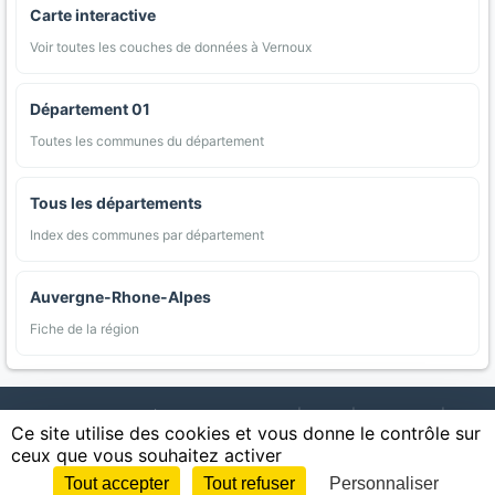
Carte interactive
Voir toutes les couches de données à Vernoux
Département 01
Toutes les communes du département
Tous les départements
Index des communes par département
Auvergne-Rhone-Alpes
Fiche de la région
AgriMap — Données agricoles ouvertes
|
Carte
|
Communes
|
Ce site utilise des cookies et vous donne le contrôle sur
Appellations
|
Regions
|
Cultures
|
Zones protégées
|
Forets
|
ceux que vous souhaitez activer
Littoral
|
Espaces naturels
|
Statistiques
|
Contact
|
Mentions légales
|
Confidentialite
|
CGU
|
CGV
|
Cookies
Tout accepter
Tout refuser
Personnaliser