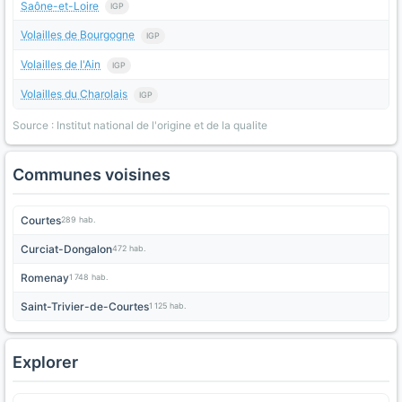
Saône-et-Loire
IGP
Volailles de Bourgogne
IGP
Volailles de l'Ain
IGP
Volailles du Charolais
IGP
Source : Institut national de l'origine et de la qualite
Communes voisines
Courtes
289 hab.
Curciat-Dongalon
472 hab.
Romenay
1 748 hab.
Saint-Trivier-de-Courtes
1 125 hab.
Explorer