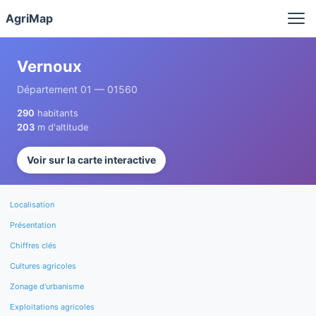
Panneau de gestion des cookies
AgriMap
Vernoux
Département 01 — 01560
290
habitants
203
m d'altitude
Voir sur la carte interactive
Localisation
Présentation
Chiffres clés
Cultures agricoles
Zonage d'urbanisme
Exploitations agricoles