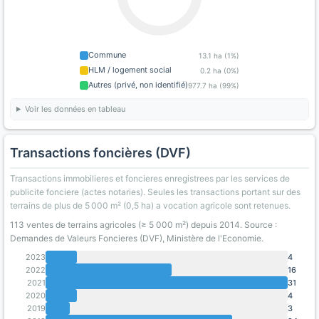
Commune
13.1 ha (1%)
HLM / logement social
0.2 ha (0%)
Autres (privé, non identifié)
977.7 ha (99%)
Voir les données en tableau
Transactions foncières (DVF)
Transactions immobilieres et foncieres enregistrees par les services de
publicite fonciere (actes notaries). Seules les transactions portant sur des
terrains de plus de 5 000 m² (0,5 ha) a vocation agricole sont retenues.
113 ventes de terrains agricoles (≥ 5 000 m²) depuis 2014. Source :
Demandes de Valeurs Foncieres (DVF), Ministère de l'Economie.
2023
4
2022
16
2021
31
2020
4
2019
3