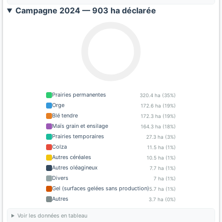
Campagne 2024 — 903 ha déclarée
Prairies permanentes
320.4 ha (35%)
Orge
172.6 ha (19%)
Blé tendre
172.3 ha (19%)
Maïs grain et ensilage
164.3 ha (18%)
Prairies temporaires
27.3 ha (3%)
Colza
11.5 ha (1%)
Autres céréales
10.5 ha (1%)
Autres oléagineux
7.7 ha (1%)
Divers
7 ha (1%)
Gel (surfaces gelées sans production)
5.7 ha (1%)
Autres
3.7 ha (0%)
Voir les données en tableau