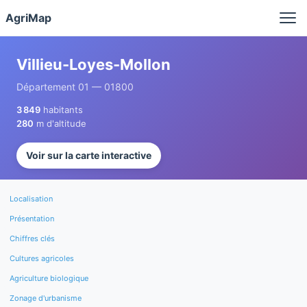
Panneau de gestion des cookies
AgriMap
Villieu-Loyes-Mollon
Département 01 — 01800
3 849
habitants
280
m d'altitude
Voir sur la carte interactive
Localisation
Présentation
Chiffres clés
Cultures agricoles
Agriculture biologique
Zonage d'urbanisme