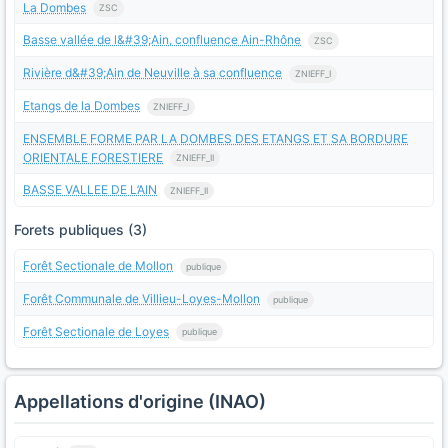
La Dombes
ZSC
Basse vallée de l&#39;Ain, confluence Ain-Rhône
ZSC
Rivière d&#39;Ain de Neuville à sa confluence
ZNIEFF_I
Etangs de la Dombes
ZNIEFF_I
ENSEMBLE FORME PAR LA DOMBES DES ETANGS ET SA BORDURE
ORIENTALE FORESTIERE
ZNIEFF_II
BASSE VALLEE DE L’AIN
ZNIEFF_II
Forets publiques (3)
Forêt Sectionale de Mollon
publique
Forêt Communale de Villieu-Loyes-Mollon
publique
Forêt Sectionale de Loyes
publique
Appellations d'origine (INAO)