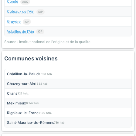
Comté
AOC
Coteaux de l'Ain
IGP
Gruyère
IGP
Volailles de l'Ain
IGP
Source : Institut national de l'origine et de la qualite
Communes voisines
Châtillon-la-Palud
1 698 hab.
Chazey-sur-Ain
1 632 hab.
Crans
326 hab.
Meximieux
8 247 hab.
Rignieux-le-Franc
1 180 hab.
Saint-Maurice-de-Rémens
756 hab.