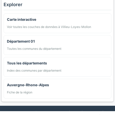
Explorer
Carte interactive
Voir toutes les couches de données à Villieu-Loyes-Mollon
Département 01
Toutes les communes du département
Tous les départements
Index des communes par département
Auvergne-Rhone-Alpes
Fiche de la région
AgriMap — Données agricoles ouvertes
|
Carte
|
Communes
|