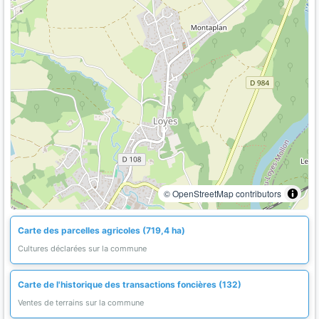
© OpenStreetMap contributors
Carte des parcelles agricoles (719,4 ha)
Cultures déclarées sur la commune
Carte de l'historique des transactions foncières (132)
Ventes de terrains sur la commune