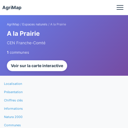
Panneau de gestion des cookies
AgriMap
AgriMap
/
Espaces naturels
/ A la Prairie
A la Prairie
CEN Franche-Comté
1
communes
Voir sur la carte interactive
Localisation
Présentation
Chiffres clés
Informations
Natura 2000
Communes