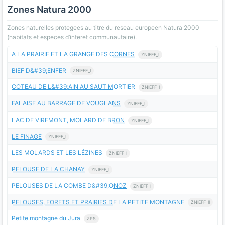
Zones Natura 2000
Zones naturelles protegees au titre du reseau europeen Natura 2000
(habitats et especes d’interet communautaire).
A LA PRAIRIE ET LA GRANGE DES CORNES
ZNIEFF_I
BIEF D&#39;ENFER
ZNIEFF_I
COTEAU DE L&#39;AIN AU SAUT MORTIER
ZNIEFF_I
FALAISE AU BARRAGE DE VOUGLANS
ZNIEFF_I
LAC DE VIREMONT, MOLARD DE BRON
ZNIEFF_I
LE FINAGE
ZNIEFF_I
LES MOLARDS ET LES LÉZINES
ZNIEFF_I
PELOUSE DE LA CHANAY
ZNIEFF_I
PELOUSES DE LA COMBE D&#39;ONOZ
ZNIEFF_I
PELOUSES, FORETS ET PRAIRIES DE LA PETITE MONTAGNE
ZNIEFF_II
Petite montagne du Jura
ZPS