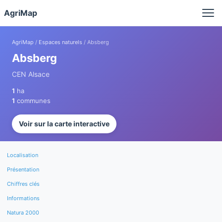
Panneau de gestion des cookies
AgriMap
AgriMap
/
Espaces naturels
/ Absberg
Absberg
CEN Alsace
1
ha
1
communes
Voir sur la carte interactive
Localisation
Présentation
Chiffres clés
Informations
Natura 2000