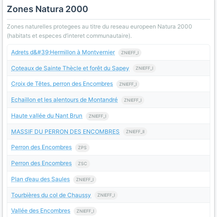
Zones Natura 2000
Zones naturelles protegees au titre du reseau europeen Natura 2000
(habitats et especes d’interet communautaire).
Adrets d&#39;Hermillon à Montvernier
ZNIEFF_I
Coteaux de Sainte Thècle et forêt du Sapey
ZNIEFF_I
Croix de Têtes, perron des Encombres
ZNIEFF_I
Echaillon et les alentours de Montandré
ZNIEFF_I
Haute vallée du Nant Brun
ZNIEFF_I
MASSIF DU PERRON DES ENCOMBRES
ZNIEFF_II
Perron des Encombres
ZPS
Perron des Encombres
ZSC
Plan d’eau des Saules
ZNIEFF_I
Tourbières du col de Chaussy
ZNIEFF_I
Vallée des Encombres
ZNIEFF_I