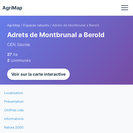
Panneau de gestion des cookies
AgriMap
AgriMap
/
Espaces naturels
/ Adrets de Montbrunal a Berold
Adrets de Montbrunal a Berold
CEN Savoie
27
ha
2
communes
Voir sur la carte interactive
Localisation
Présentation
Chiffres clés
Informations
Natura 2000