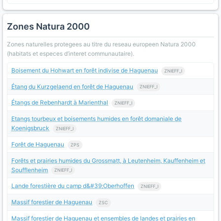
Zones Natura 2000
Zones naturelles protegees au titre du reseau europeen Natura 2000
(habitats et especes d’interet communautaire).
Boisement du Hohwart en forêt indivise de Haguenau
ZNIEFF_I
Étang du Kurzgelaend en forêt de Haguenau
ZNIEFF_I
Étangs de Rebenhardt à Marienthal
ZNIEFF_I
Etangs tourbeux et boisements humides en forêt domaniale de
Koenigsbruck
ZNIEFF_I
Forêt de Haguenau
ZPS
Forêts et prairies humides du Grossmatt, à Leutenheim, Kauffenheim et
Soufflenheim
ZNIEFF_I
Lande forestière du camp d&#39;Oberhoffen
ZNIEFF_I
Massif forestier de Haguenau
ZSC
Massif forestier de Haguenau et ensembles de landes et prairies en