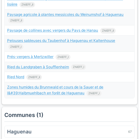
lisière
ZNIEFF_II
Paysage agricole à plantes messicoles du Weinumshof à Haguenau
ZNIEFF_II
Paysage de collines avec vergers du Pays de Hanau
ZNIEFF_II
Pelouses sableuses du Taubenhof à Haguenau et Kaltenhouse
ZNIEFF_I
Prés-vergers à Mertzwiller
ZNIEFF_I
Ried du Landgraben à Soufflenheim
ZNIEFF_I
Ried Nord
ZNIEFF_II
Zones humides du Brunnwald et cours de la Sauer et de
l&#39;Halbmuehlbach en forêt de Haguenau
ZNIEFF_I
Communes (1)
Haguenau
67