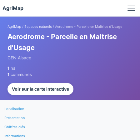
Panneau de gestion des cookies
AgriMap
AgriMap
/
Espaces naturels
/ Aerodrome - Parcelle en Maitrise d'Usage
Aerodrome - Parcelle en Maitrise
d'Usage
CEN Alsace
1
ha
1
communes
Voir sur la carte interactive
Localisation
Présentation
Chiffres clés
Informations