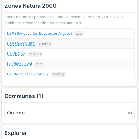
Zones Natura 2000
Zones naturelles protegees au titre du reseau europeen Natura 2000
(habitats et especes d’interet communautaire).
L&#39;Aigues (ou Eygues ou Aygues)
ZSC
L&#39;AYGUES
ZNIEFF_II
LE RHÔNE
ZNIEFF_II
Le Rhône aval
ZSC
Le Rhône et ses canaux
ZNIEFF_II
Communes (1)
Orange
84
Explorer