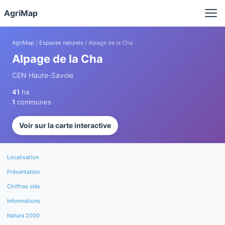
Panneau de gestion des cookies
AgriMap
AgriMap
/
Espaces naturels
/ Alpage de la Cha
Alpage de la Cha
CEN Haute-Savoie
41
ha
1
communes
Voir sur la carte interactive
Localisation
Présentation
Chiffres clés
Informations
Natura 2000