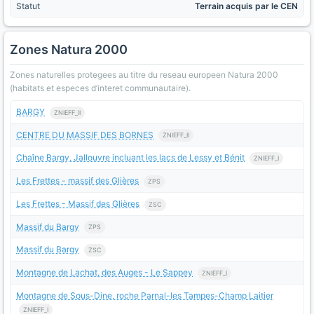
Statut
Terrain acquis par le CEN
Zones Natura 2000
Zones naturelles protegees au titre du reseau europeen Natura 2000
(habitats et especes d’interet communautaire).
BARGY
ZNIEFF_II
CENTRE DU MASSIF DES BORNES
ZNIEFF_II
Chaîne Bargy, Jallouvre incluant les lacs de Lessy et Bénit
ZNIEFF_I
Les Frettes - massif des Glières
ZPS
Les Frettes - Massif des Glières
ZSC
Massif du Bargy
ZPS
Massif du Bargy
ZSC
Montagne de Lachat, des Auges - Le Sappey
ZNIEFF_I
Montagne de Sous-Dine, roche Parnal-les Tampes-Champ Laitier
ZNIEFF_I