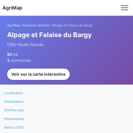
Panneau de gestion des cookies
AgriMap
AgriMap
/
Espaces naturels
/ Alpage et Falaise du Bargy
Alpage et Falaise du Bargy
CEN Haute-Savoie
92
ha
2
communes
Voir sur la carte interactive
Localisation
Présentation
Chiffres clés
Informations
Natura 2000