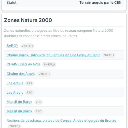
Statut
Terrain acquis par le CEN
Zones Natura 2000
Zones naturelles protegees au titre du reseau europeen Natura 2000
(habitats et especes d’interet communautaire).
BARGY
ZNIEFF_II
Chaîne Bargy, Jallouvre incluant les lacs de Lessy et Bénit
ZNIEFF_I
CHAINE DES ARAVIS
ZNIEFF_II
Chaîne des Aravis
ZNIEFF_I
Les Aravis
ZPS
Les Aravis
ZSC
Massif du Bargy
ZPS
Massif du Bargy
ZSC
Rochers de Leschaux, plateau de Cenise, Andey et gorges du Bronze
ZNIEFF_I