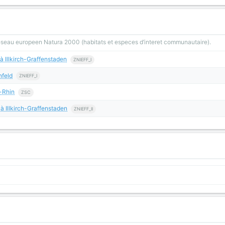
reseau europeen Natura 2000 (habitats et especes d’interet communautaire).
à Illkirch-Graffenstaden
ZNIEFF_I
nfeld
ZNIEFF_I
-Rhin
ZSC
à Illkirch-Graffenstaden
ZNIEFF_II