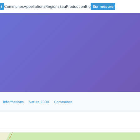
a)
Communes
Appellations
Regions
Eau
Production
Bio
Sur mesure
Informations
Natura 2000
Communes