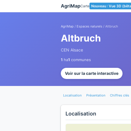
Panneau de gestion des cookies
AgriMap
Carte
Nouveau : Vue 3D (bêt
AgriMap
/
Espaces naturels
/ Altbruch
Altbruch
CEN Alsace
1
ha
1
communes
Voir sur la carte interactive
Localisation
Présentation
Chiffres clés
Localisation