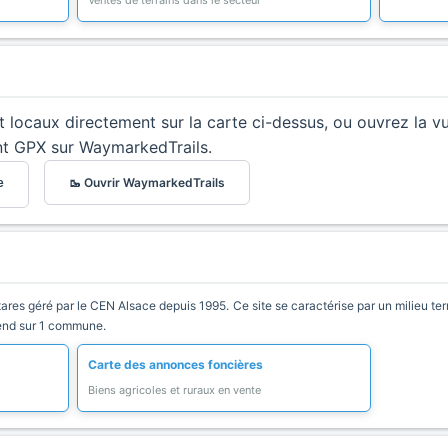
Ventes de terrains dans le secteur
et locaux directement sur la carte ci-dessus, ou ouvrez la v
nt GPX sur WaymarkedTrails.
🥾 Ouvrir WaymarkedTrails
e
res géré par le CEN Alsace depuis 1995. Ce site se caractérise par un milieu terre
étend sur 1 commune.
Carte des annonces foncières
Biens agricoles et ruraux en vente