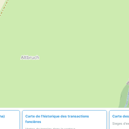
ha)
Carte de l'historique des transactions
Carte des
foncières
Sieges d'e