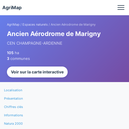
Panneau de gestion des cookies
AgriMap
AgriMap
/
Espaces naturels
/ Ancien Aérodrome de Marigny
Ancien Aérodrome de Marigny
CEN CHAMPAGNE-ARDENNE
105
ha
3
communes
Voir sur la carte interactive
Localisation
Présentation
Chiffres clés
Informations
Natura 2000