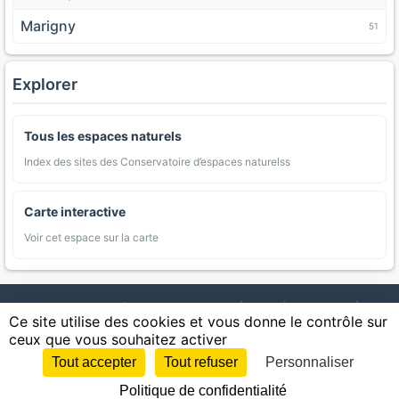
Marigny
51
Explorer
Tous les espaces naturels
Index des sites des Conservatoire d’espaces naturelss
Carte interactive
Voir cet espace sur la carte
AgriMap — Données agricoles ouvertes
|
Carte
|
Communes
|
Ce site utilise des cookies et vous donne le contrôle sur
Appellations
|
Regions
|
Cultures
|
Zones protégées
|
Forets
|
ceux que vous souhaitez activer
Littoral
|
Espaces naturels
|
Statistiques
|
Contact
|
Mentions légales
|
Confidentialite
|
CGU
|
CGV
|
Cookies
Tout accepter
Tout refuser
Personnaliser
Sources : IGN, INSEE, Météo-France, SAFER, INRAE, BRGM, INAO, Ministère de
Politique de confidentialité
l'Agriculture