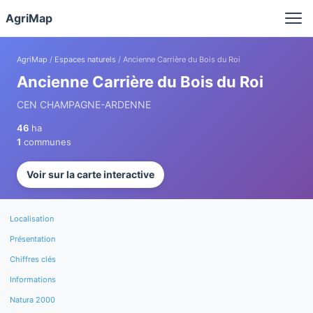
Panneau de gestion des cookies
AgriMap
AgriMap
/
Espaces naturels
/ Ancienne Carrière du Bois du Roi
Ancienne Carrière du Bois du Roi
CEN CHAMPAGNE-ARDENNE
46
ha
1
communes
Voir sur la carte interactive
Localisation
Présentation
Chiffres clés
Informations
Natura 2000