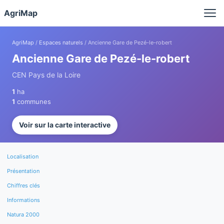
Panneau de gestion des cookies
AgriMap
AgriMap
/
Espaces naturels
/ Ancienne Gare de Pezé-le-robert
Ancienne Gare de Pezé-le-robert
CEN Pays de la Loire
1
ha
1
communes
Voir sur la carte interactive
Localisation
Présentation
Chiffres clés
Informations
Natura 2000