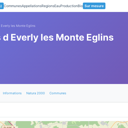
a)
Communes
Appellations
Regions
Eau
Production
Bio
Sur mesure
 Everly les Monte Eglins
d Everly les Monte Eglins
Informations
Natura 2000
Communes