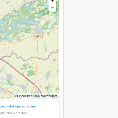
© OpenStreetMap contributors
 exploitations agricoles
xploitations proches