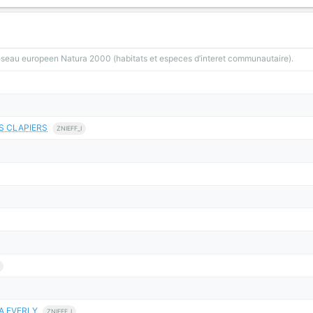
reseau europeen Natura 2000 (habitats et especes d’interet communautaire).
S CLAPIERS
ZNIEFF_I
A EVERLY
ZNIEFF_I