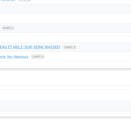
ZNIEFF_I
EAU ET MELZ-SUR-SEINE (BASSEE)
ZNIEFF_II
Pierre-lès-Nemours
ZNIEFF_II