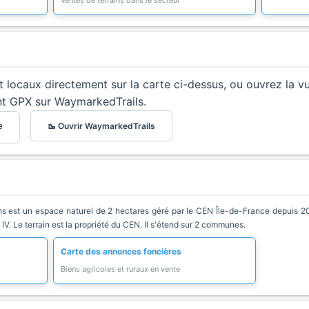
Ventes de terrains dans le secteur
et locaux directement sur la carte ci-dessus, ou ouvrez la v
nt GPX sur WaymarkedTrails.
🥾 Ouvrir WaymarkedTrails
e
s est un espace naturel de 2 hectares géré par le CEN Île-de-France depuis 202
 IV. Le terrain est la propriété du CEN. Il s'étend sur 2 communes.
Carte des annonces foncières
Biens agricoles et ruraux en vente