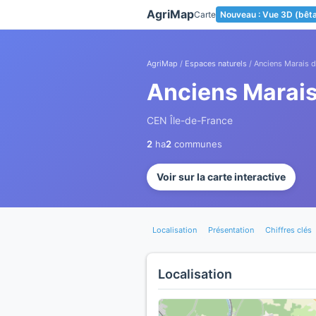
Panneau de gestion des cookies
AgriMap
Carte
Nouveau : Vue 3D (bêt
AgriMap
/
Espaces naturels
/ Anciens Marais d
Anciens Marais 
CEN Île-de-France
2
ha
2
communes
Voir sur la carte interactive
Localisation
Présentation
Chiffres clés
Localisation