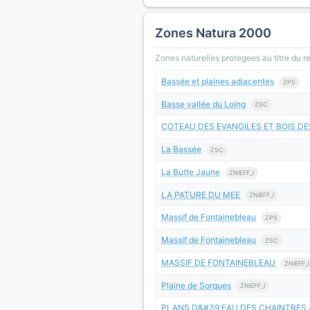
Zones Natura 2000
Zones naturelles protegees au titre du 
Bassée et plaines adjacentes
ZPS
Basse vallée du Loing
ZSC
COTEAU DES EVANGILES ET BOIS DE
La Bassée
ZSC
La Butte Jaune
ZNIEFF_I
LA PATURE DU MEE
ZNIEFF_I
Massif de Fontainebleau
ZPS
Massif de Fontainebleau
ZSC
MASSIF DE FONTAINEBLEAU
ZNIEFF_I
Plaine de Sorques
ZNIEFF_I
PLANS D&#39;EAU DES CHAINTRES 