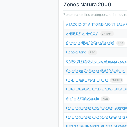
Zones Natura 2000
Zones naturelles protegees au titre du 
AJACCIO-ST ANTOINE-MONT SALA
ANSE DE MINACCIA
ZNIEFF_I
Campo dell&#39;Oro (Ajaccio)
ZSC
Capo di feno
ZSC
CAPO DI FENO,chênaie et maquis de s
Colonie de Goélands d&#39;Audouin (L
DIGUE D&#39;ASPRETTO
ZNIEFF_I
DUNE DE PORTICCIO - ZONE HUMID
Golfe d&#39;Ajaccio
ZSC
Iles Sanguinaires, golfe d&#39;Ajaccio
Iles Sanguinaires, plage de Lava et Pu
ILES SANGUINAIRES, PUNTA DI PARA