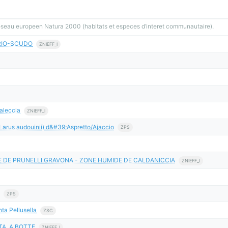
reseau europeen Natura 2000 (habitats et especes d’interet communautaire).
RIO-SCUDO
ZNIEFF_I
aleccia
ZNIEFF_I
arus audouinii) d&#39;Aspretto/Ajaccio
ZPS
E DE PRUNELLI GRAVONA - ZONE HUMIDE DE CALDANICCIA
ZNIEFF_I
ZPS
nta Pellusella
ZSC
TA, A BOTTE
ZNIEFF_I