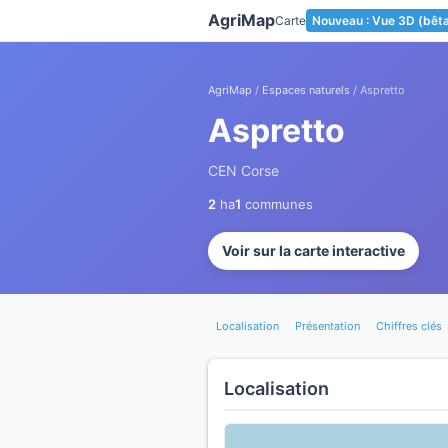
Panneau de gestion des cookies
AgriMap
Carte
Nouveau : Vue 3D (bêt
AgriMap
/
Espaces naturels
/ Aspretto
Aspretto
CEN Corse
2
ha
1
communes
Voir sur la carte interactive
Localisation
Présentation
Chiffres clés
Localisation