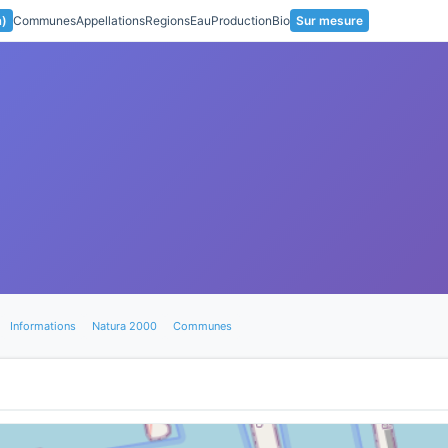
a)
Communes
Appellations
Regions
Eau
Production
Bio
Sur mesure
Informations
Natura 2000
Communes