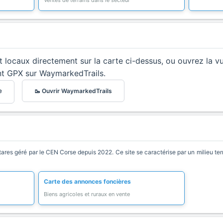
Ventes de terrains dans le secteur
et locaux directement sur la carte ci-dessus, ou ouvrez la v
nt GPX sur WaymarkedTrails.
🥾 Ouvrir WaymarkedTrails
e
ares géré par le CEN Corse depuis 2022. Ce site se caractérise par un milieu terre
Carte des annonces foncières
Biens agricoles et ruraux en vente