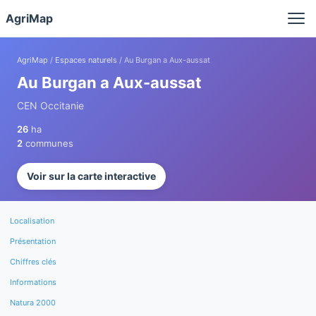
Panneau de gestion des cookies
AgriMap
AgriMap
/
Espaces naturels
/ Au Burgan a Aux-aussat
Au Burgan a Aux-aussat
CEN Occitanie
26
ha
2
communes
Voir sur la carte interactive
Localisation
Présentation
Chiffres clés
Informations
Natura 2000