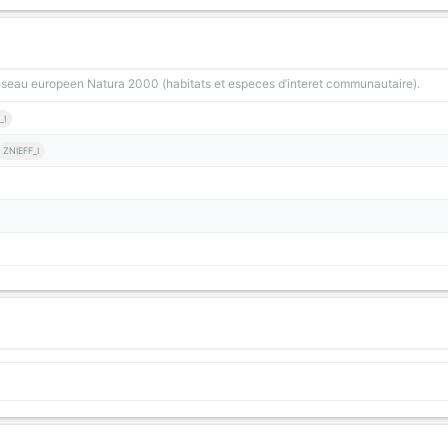
reseau europeen Natura 2000 (habitats et especes d’interet communautaire).
_I
ZNIEFF_I