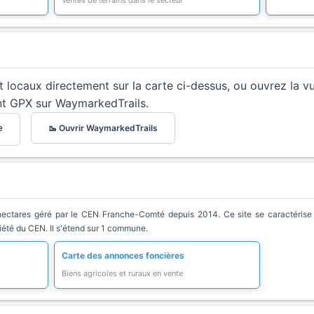
Ventes de terrains dans le secteur
et locaux directement sur la carte ci-dessus, ou ouvrez la v
nt GPX sur WaymarkedTrails.
🥾 Ouvrir WaymarkedTrails
e
ctares géré par le CEN Franche-Comté depuis 2014. Ce site se caractérise par
riété du CEN. Il s'étend sur 1 commune.
Carte des annonces foncières
Biens agricoles et ruraux en vente