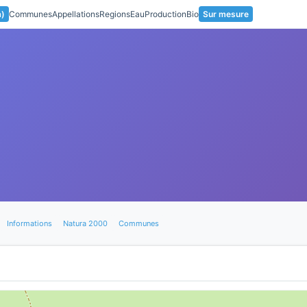
a)
Communes
Appellations
Regions
Eau
Production
Bio
Sur mesure
Informations
Natura 2000
Communes