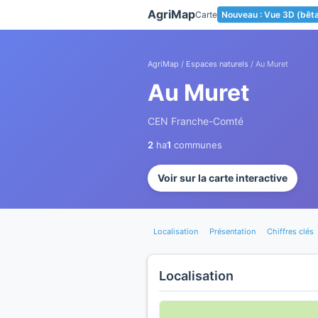
Panneau de gestion des cookies
AgriMap
Carte
Nouveau : Vue 3D (bêt
AgriMap
/
Espaces naturels
/ Au Muret
Au Muret
CEN Franche-Comté
2
ha
1
communes
Voir sur la carte interactive
Localisation
Présentation
Chiffres clés
Localisation