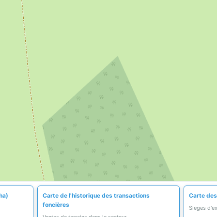
ha)
Carte de l'historique des transactions
Carte des
foncières
Sieges d'e