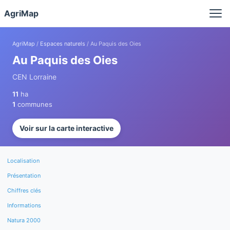
Panneau de gestion des cookies
AgriMap
AgriMap
/
Espaces naturels
/ Au Paquis des Oies
Au Paquis des Oies
CEN Lorraine
11
ha
1
communes
Voir sur la carte interactive
Localisation
Présentation
Chiffres clés
Informations
Natura 2000