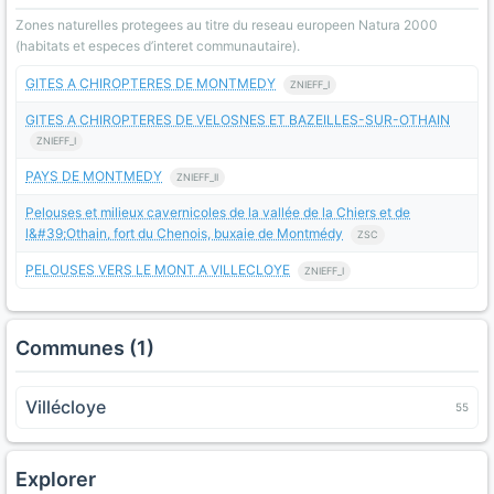
Zones naturelles protegees au titre du reseau europeen Natura 2000
(habitats et especes d’interet communautaire).
GITES A CHIROPTERES DE MONTMEDY
ZNIEFF_I
GITES A CHIROPTERES DE VELOSNES ET BAZEILLES-SUR-OTHAIN
ZNIEFF_I
PAYS DE MONTMEDY
ZNIEFF_II
Pelouses et milieux cavernicoles de la vallée de la Chiers et de
l&#39;Othain, fort du Chenois, buxaie de Montmédy
ZSC
PELOUSES VERS LE MONT A VILLECLOYE
ZNIEFF_I
Communes (1)
Villécloye
55
Explorer