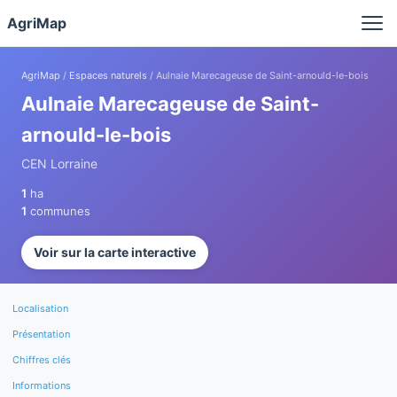
Panneau de gestion des cookies
AgriMap
AgriMap
/
Espaces naturels
/ Aulnaie Marecageuse de Saint-arnould-le-bois
Aulnaie Marecageuse de Saint-
arnould-le-bois
CEN Lorraine
1
ha
1
communes
Voir sur la carte interactive
Localisation
Présentation
Chiffres clés
Informations