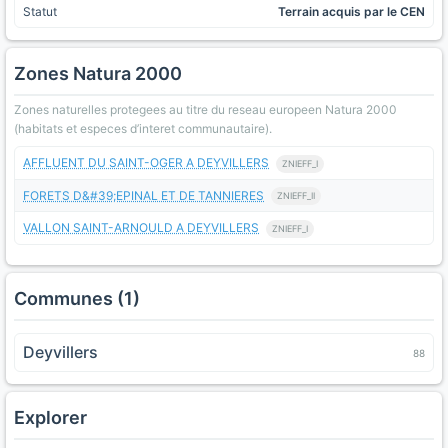
Statut
Terrain acquis par le CEN
Zones Natura 2000
Zones naturelles protegees au titre du reseau europeen Natura 2000
(habitats et especes d’interet communautaire).
AFFLUENT DU SAINT-OGER A DEYVILLERS
ZNIEFF_I
FORETS D&#39;EPINAL ET DE TANNIERES
ZNIEFF_II
VALLON SAINT-ARNOULD A DEYVILLERS
ZNIEFF_I
Communes (1)
Deyvillers
88
Explorer