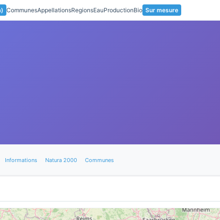
a)
Communes
Appellations
Regions
Eau
Production
Bio
Sur mesure
Informations
Natura 2000
Communes