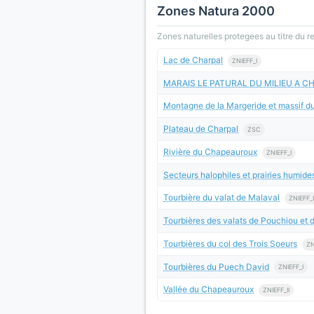
Zones Natura 2000
Zones naturelles protegees au titre du 
Lac de Charpal
ZNIEFF_I
MARAIS LE PATURAL DU MILIEU A 
Montagne de la Margeride et massif du
Plateau de Charpal
ZSC
Rivière du Chapeauroux
ZNIEFF_I
Secteurs halophiles et prairies humides
Tourbière du valat de Malaval
ZNIEFF_I
Tourbières des valats de Pouchiou et
Tourbières du col des Trois Soeurs
ZN
Tourbières du Puech David
ZNIEFF_I
Vallée du Chapeauroux
ZNIEFF_II