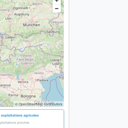
© OpenStreetMap contributors
 exploitations agricoles
xploitations proches