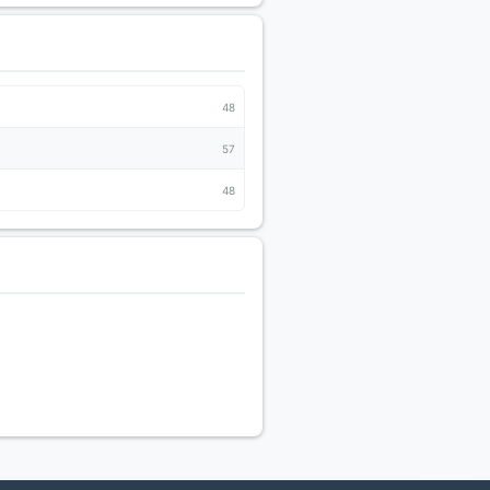
48
57
48