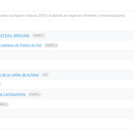
reseau europeen Natura 2000 (habitats et especes d’interet communautaire).
CHATEAU-BREHAIN
ZNIEFF_I
 plateau du Palais du Roi
ZNIEFF_II
 de la vallée de la Nied
ZSC
 de Lachaumette
ZNIEFF_I
IEFF_I