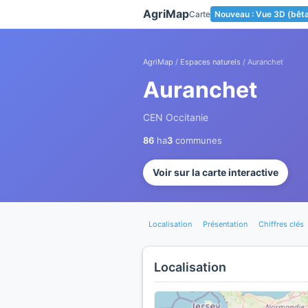
Panneau de gestion des cookies
AgriMap
Carte
Nouveau : Vue 3D (bêt
AgriMap
/
Espaces naturels
/ Auranchet
Auranchet
CEN Occitanie
86
ha
3
communes
Voir sur la carte interactive
Localisation
Présentation
Chiffres clés
Localisation