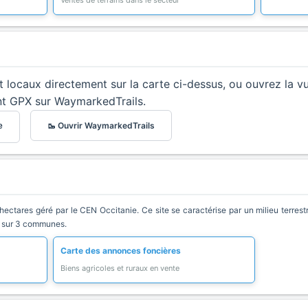
Ventes de terrains dans le secteur
et locaux directement sur la carte ci-dessus, ou ouvrez la v
nt GPX sur WaymarkedTrails.
🥾 Ouvrir WaymarkedTrails
e
ctares géré par le CEN Occitanie. Ce site se caractérise par un milieu terrestre
nd sur 3 communes.
Carte des annonces foncières
Biens agricoles et ruraux en vente