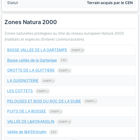
Statut
Terrain acquis par le CEN
Zones Natura 2000
Zones naturelles protegees au titre du reseau europeen Natura 2000
(habitats et especes d’interet communautaire).
BASSE VALLEE DE LA GARTEMPE
ZNIEFF_II
Basse vallée de la Gartempe
ZSC
GROTTE DE LA GUITTIERE
ZNIEFF_I
LA GUIGNOTERIE
ZNIEFF_I
LES COTTETS
ZNIEFF_I
PELOUSES ET BOIS DU ROC DE LA DUBE
ZNIEFF_I
PUITS DE LA BOSSEE
ZNIEFF_I
VALLEE DE L&#39;ANGLIN
ZNIEFF_II
Vallée de l&#39;Anglin
ZSC