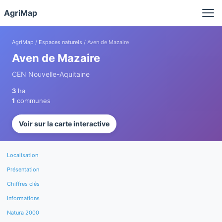
Panneau de gestion des cookies
AgriMap
AgriMap
/
Espaces naturels
/ Aven de Mazaire
Aven de Mazaire
CEN Nouvelle-Aquitaine
3
ha
1
communes
Voir sur la carte interactive
Localisation
Présentation
Chiffres clés
Informations
Natura 2000