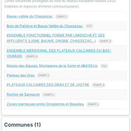
Zones naturelles protegees au titre du reseau europeen Natura 2000
(habitats et especes d’interet communautaire).
Basse-vallée du Chassezac
ZNIEFF_I
Bois de Païolive et Basse Vallée du Chassezac
ZSC
ENSEMBLE FONCTIONNEL FORME PAR L’ARDECHE ET SES
AFFLUENTS (LIGNE, BAUME, DROBIE, CHASSEZAC…)
ZNIEFF_II
ENSEMBLE MERIDIONAL DES PLATEAUX CALCAIRES DU BAS-
VIVARAIS
ZNIEFF_II
Marais des Agusas, Montagnes de la Serre et d&#39;Uz
ZSC
Plateau des Gras
ZNIEFF_I
PLATEAUX CALCAIRES DES GRAS ET DE JASTRE
ZNIEFF_II
Rocher de Sampzon
ZNIEFF_I
Zones marneuses entre Grospierres et Beaulieu
ZNIEFF_I
Communes (1)