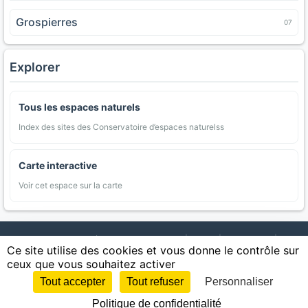
Grospierres
07
Explorer
Tous les espaces naturels
Index des sites des Conservatoire d’espaces naturelss
Carte interactive
Voir cet espace sur la carte
AgriMap — Données agricoles ouvertes
|
Carte
|
Communes
|
Ce site utilise des cookies et vous donne le contrôle sur
Appellations
|
Regions
|
Cultures
|
Zones protégées
|
Forets
|
ceux que vous souhaitez activer
Littoral
|
Espaces naturels
|
Statistiques
|
Contact
|
Mentions légales
|
Confidentialite
|
CGU
|
CGV
|
Cookies
Tout accepter
Tout refuser
Personnaliser
Sources : IGN, INSEE, Météo-France, SAFER, INRAE, BRGM, INAO, Ministère de
Politique de confidentialité
l'Agriculture