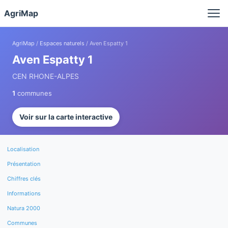
Panneau de gestion des cookies
AgriMap
AgriMap
/
Espaces naturels
/ Aven Espatty 1
Aven Espatty 1
CEN RHONE-ALPES
1
communes
Voir sur la carte interactive
Localisation
Présentation
Chiffres clés
Informations
Natura 2000
Communes