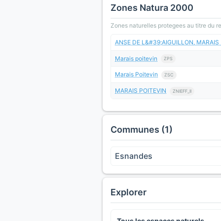
Zones Natura 2000
Zones naturelles protegees au titre du 
ANSE DE L&#39;AIGUILLON, MARAI
Marais poitevin
ZPS
Marais Poitevin
ZSC
MARAIS POITEVIN
ZNIEFF_II
Communes (1)
Esnandes
Explorer
Tous les espaces naturels