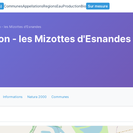
a)
Communes
Appellations
Regions
Eau
Production
Bio
Sur mesure
on - les Mizottes d'Esnandes
llon - les Mizottes d'Esnandes
Informations
Natura 2000
Communes