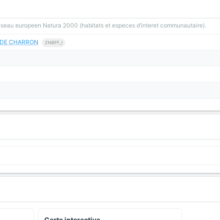
reseau europeen Natura 2000 (habitats et especes d’interet communautaire).
S DE CHARRON
ZNIEFF_I
Carte interactive