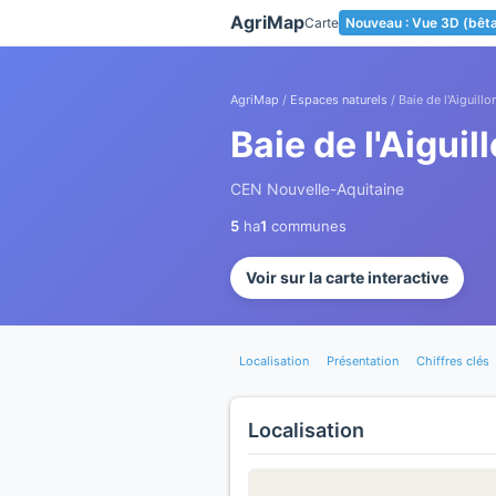
Panneau de gestion des cookies
AgriMap
Carte
Nouveau : Vue 3D (bêt
AgriMap
/
Espaces naturels
/ Baie de l'Aiguill
Baie de l'Aigui
CEN Nouvelle-Aquitaine
5
ha
1
communes
Voir sur la carte interactive
Localisation
Présentation
Chiffres clés
Localisation