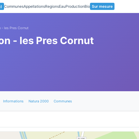
a)
Communes
Appellations
Regions
Eau
Production
Bio
Sur mesure
n - les Pres Cornut
lon - les Pres Cornut
Informations
Natura 2000
Communes