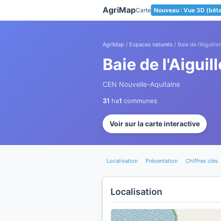
Panneau de gestion des cookies
AgriMap
Carte
Nouveau : Vue 3D (bêt
AgriMap
/
Espaces naturels
/ Baie de l'Aiguillo
Baie de l'Aiguil
CEN Nouvelle-Aquitaine
31
ha
1
communes
Voir sur la carte interactive
Localisation
Présentation
Chiffres clés
Localisation