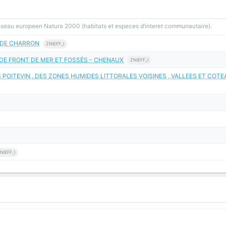
reseau europeen Natura 2000 (habitats et especes d’interet communautaire).
S DE CHARRON
ZNIEFF_I
S DE FRONT DE MER ET FOSSÉS - CHENAUX
ZNIEFF_I
POITEVIN , DES ZONES HUMIDES LITTORALES VOISINES , VALLEES ET COT
NIEFF_I