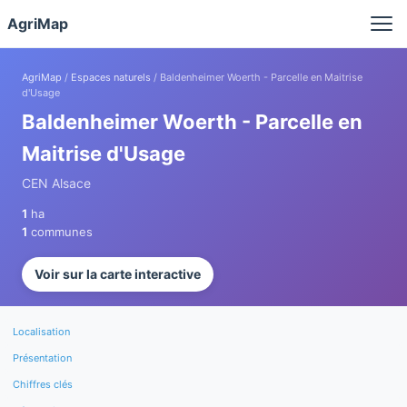
Panneau de gestion des cookies
AgriMap
AgriMap
/
Espaces naturels
/ Baldenheimer Woerth - Parcelle en Maitrise
d'Usage
Baldenheimer Woerth - Parcelle en
Maitrise d'Usage
CEN Alsace
1
ha
1
communes
Voir sur la carte interactive
Localisation
Présentation
Chiffres clés