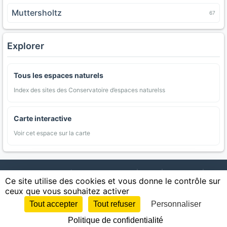
Muttersholtz
67
Explorer
Tous les espaces naturels
Index des sites des Conservatoire d’espaces naturelss
Carte interactive
Voir cet espace sur la carte
AgriMap — Données agricoles ouvertes
|
Carte
|
Communes
|
Ce site utilise des cookies et vous donne le contrôle sur
Appellations
|
Regions
|
Cultures
|
Zones protégées
|
Forets
|
ceux que vous souhaitez activer
Littoral
|
Espaces naturels
|
Statistiques
|
Contact
|
Mentions légales
|
Confidentialite
|
CGU
|
CGV
|
Cookies
Tout accepter
Tout refuser
Personnaliser
Sources : IGN, INSEE, Météo-France, SAFER, INRAE, BRGM, INAO, Ministère de
Politique de confidentialité
l'Agriculture