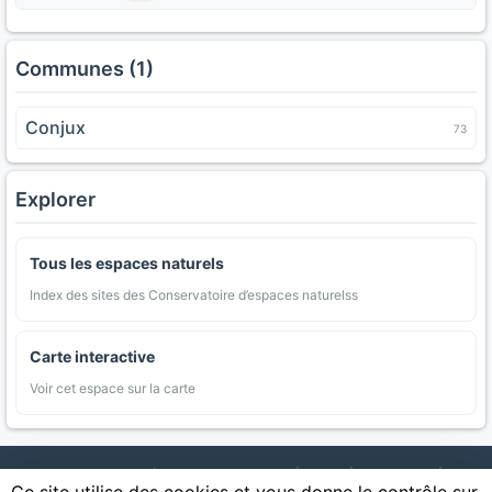
Communes (1)
Conjux
73
Explorer
Tous les espaces naturels
Index des sites des Conservatoire d’espaces naturelss
Carte interactive
Voir cet espace sur la carte
AgriMap — Données agricoles ouvertes
|
Carte
|
Communes
|