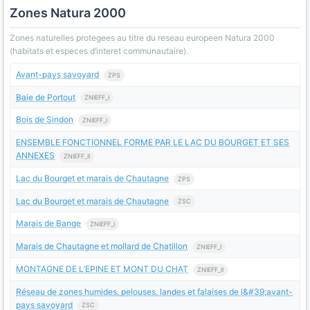
Zones Natura 2000
Zones naturelles protegees au titre du reseau europeen Natura 2000
(habitats et especes d’interet communautaire).
Avant-pays savoyard
ZPS
Baie de Portout
ZNIEFF_I
Bois de Sindon
ZNIEFF_I
ENSEMBLE FONCTIONNEL FORME PAR LE LAC DU BOURGET ET SES
ANNEXES
ZNIEFF_II
Lac du Bourget et marais de Chautagne
ZPS
Lac du Bourget et marais de Chautagne
ZSC
Marais de Bange
ZNIEFF_I
Marais de Chautagne et mollard de Chatillon
ZNIEFF_I
MONTAGNE DE L’EPINE ET MONT DU CHAT
ZNIEFF_II
Réseau de zones humides, pelouses, landes et falaises de l&#39;avant-
pays savoyard
ZSC