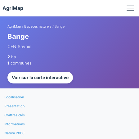
Panneau de gestion des cookies
AgriMap
AgriMap
/
Espaces naturels
/ Bange
Bange
CEN Savoie
2
ha
1
communes
Voir sur la carte interactive
Localisation
Présentation
Chiffres clés
Informations
Natura 2000