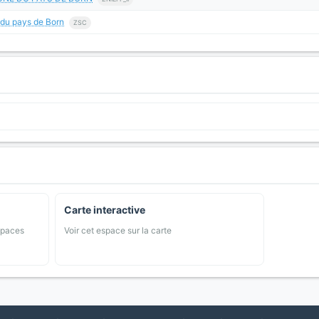
 du pays de Born
ZSC
Carte interactive
spaces
Voir cet espace sur la carte