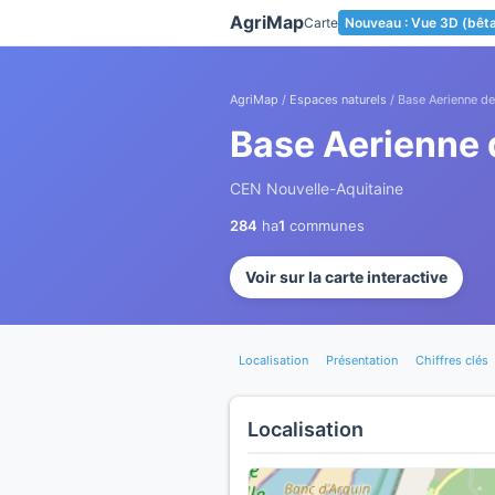
Panneau de gestion des cookies
AgriMap
Carte
Nouveau : Vue 3D (bêt
AgriMap
/
Espaces naturels
/ Base Aerienne d
Base Aerienne
CEN Nouvelle-Aquitaine
284
ha
1
communes
Voir sur la carte interactive
Localisation
Présentation
Chiffres clés
Localisation