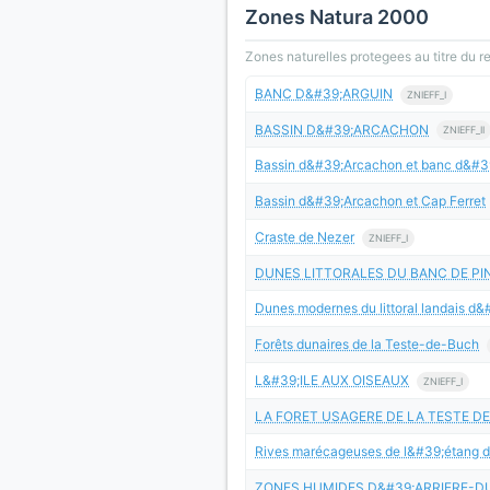
Zones Natura 2000
Zones naturelles protegees au titre du 
BANC D&#39;ARGUIN
ZNIEFF_I
BASSIN D&#39;ARCACHON
ZNIEFF_II
Bassin d&#39;Arcachon et banc d&#3
Bassin d&#39;Arcachon et Cap Ferret
Craste de Nezer
ZNIEFF_I
DUNES LITTORALES DU BANC DE PI
Dunes modernes du littoral landais d
Forêts dunaires de la Teste-de-Buch
L&#39;ILE AUX OISEAUX
ZNIEFF_I
LA FORET USAGERE DE LA TESTE D
Rives marécageuses de l&#39;étang 
ZONES HUMIDES D&#39;ARRIERE-D