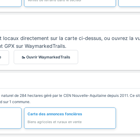
Ventes de terrains dans le secteur
et locaux directement sur la carte ci-dessus, ou ouvrez la v
nt GPX sur WaymarkedTrails.
🥾 Ouvrir WaymarkedTrails
e
turel de 284 hectares géré par le CEN Nouvelle-Aquitaine depuis 2011. Ce site se
end sur 1 commune.
Carte des annonces foncières
Biens agricoles et ruraux en vente