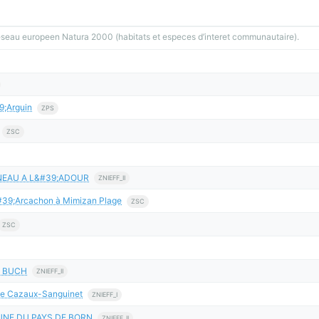
reseau europeen Natura 2000 (habitats et especes d’interet communautaire).
9;Arguin
ZPS
ZSC
NEAU A L&#39;ADOUR
ZNIEFF_II
&#39;Arcachon à Mimizan Plage
ZSC
ZSC
E BUCH
ZNIEFF_II
de Cazaux-Sanguinet
ZNIEFF_I
UNE DU PAYS DE BORN
ZNIEFF_II