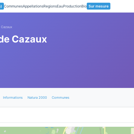
a)
Communes
Appellations
Regions
Eau
Production
Bio
Sur mesure
e Cazaux
 de Cazaux
Informations
Natura 2000
Communes