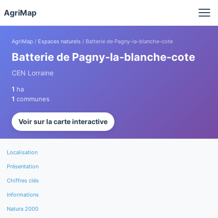
Panneau de gestion des cookies
AgriMap
AgriMap
/
Espaces naturels
/ Batterie de Pagny-la-blanche-cote
Batterie de Pagny-la-blanche-cote
CEN Lorraine
1
ha
1
communes
Voir sur la carte interactive
Localisation
Présentation
Chiffres clés
Informations
Natura 2000