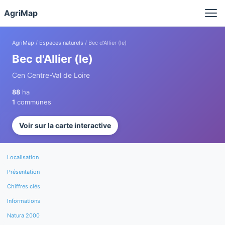
Panneau de gestion des cookies
AgriMap
AgriMap
/
Espaces naturels
/ Bec d'Allier (le)
Bec d'Allier (le)
Cen Centre-Val de Loire
88
ha
1
communes
Voir sur la carte interactive
Localisation
Présentation
Chiffres clés
Informations
Natura 2000