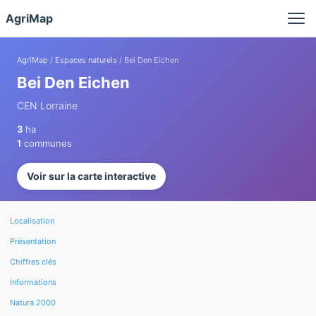
Panneau de gestion des cookies
AgriMap
AgriMap
/
Espaces naturels
/ Bei Den Eichen
Bei Den Eichen
CEN Lorraine
3
ha
1
communes
Voir sur la carte interactive
Localisation
Présentation
Chiffres clés
Informations
Natura 2000