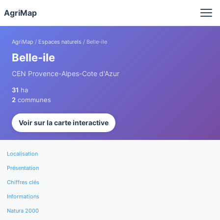
Panneau de gestion des cookies
AgriMap
AgriMap
/
Espaces naturels
/ Belle-ile
Belle-ile
CEN Provence-Alpes-Cote d'Azur
31
ha
2
communes
Voir sur la carte interactive
Localisation
Présentation
Chiffres clés
Informations
Natura 2000