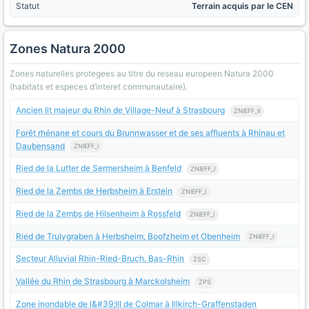
Statut
Terrain acquis par le CEN
Zones Natura 2000
Zones naturelles protegees au titre du reseau europeen Natura 2000
(habitats et especes d’interet communautaire).
Ancien lit majeur du Rhin de Village-Neuf à Strasbourg
ZNIEFF_II
Forêt rhénane et cours du Brunnwasser et de ses affluents à Rhinau et
Daubensand
ZNIEFF_I
Ried de la Lutter de Sermersheim à Benfeld
ZNIEFF_I
Ried de la Zembs de Herbsheim à Erstein
ZNIEFF_I
Ried de la Zembs de Hilsenheim à Rossfeld
ZNIEFF_I
Ried de Trulygraben à Herbsheim, Boofzheim et Obenheim
ZNIEFF_I
Secteur Alluvial Rhin-Ried-Bruch, Bas-Rhin
ZSC
Vallée du Rhin de Strasbourg à Marckolsheim
ZPS
Zone inondable de l&#39;Ill de Colmar à Illkirch-Graffenstaden