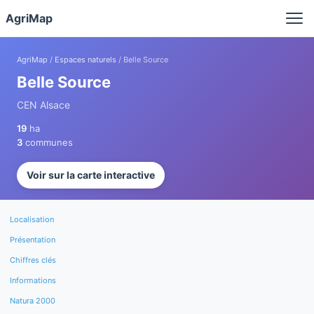
Panneau de gestion des cookies
AgriMap
AgriMap
/
Espaces naturels
/ Belle Source
Belle Source
CEN Alsace
19
ha
3
communes
Voir sur la carte interactive
Localisation
Présentation
Chiffres clés
Informations
Natura 2000