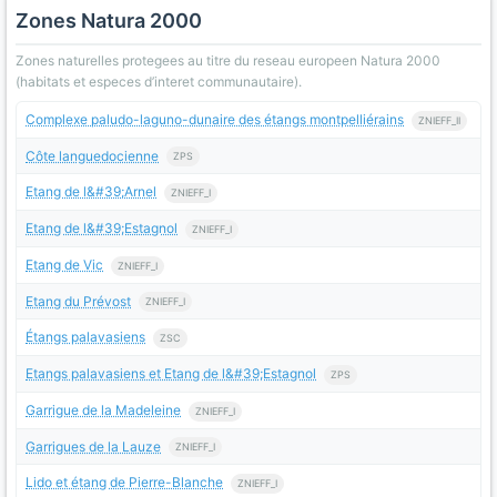
Zones Natura 2000
Zones naturelles protegees au titre du reseau europeen Natura 2000
(habitats et especes d’interet communautaire).
Complexe paludo-laguno-dunaire des étangs montpelliérains
ZNIEFF_II
Côte languedocienne
ZPS
Etang de l&#39;Arnel
ZNIEFF_I
Etang de l&#39;Estagnol
ZNIEFF_I
Etang de Vic
ZNIEFF_I
Etang du Prévost
ZNIEFF_I
Étangs palavasiens
ZSC
Etangs palavasiens et Etang de l&#39;Estagnol
ZPS
Garrigue de la Madeleine
ZNIEFF_I
Garrigues de la Lauze
ZNIEFF_I
Lido et étang de Pierre-Blanche
ZNIEFF_I