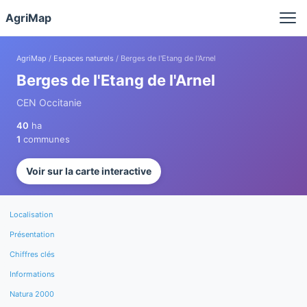
Panneau de gestion des cookies
AgriMap
AgriMap
/
Espaces naturels
/ Berges de l'Etang de l'Arnel
Berges de l'Etang de l'Arnel
CEN Occitanie
40
ha
1
communes
Voir sur la carte interactive
Localisation
Présentation
Chiffres clés
Informations
Natura 2000