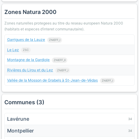
Zones Natura 2000
Zones naturelles protegees au titre du reseau europeen Natura 2000
(habitats et especes d’interet communautaire).
Garrigues de la Lauze
ZNIEFF_I
Le Lez
ZSC
Montagne de la Gardiole
ZNIEFF_II
Rivières du Lirou et du Lez
ZNIEFF_I
Vallée de la Mosson de Grabels à St-Jean-de-Védas
ZNIEFF_I
Communes (3)
Lavérune
34
Montpellier
34