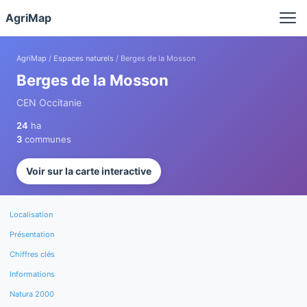
Panneau de gestion des cookies
AgriMap
AgriMap
/
Espaces naturels
/ Berges de la Mosson
Berges de la Mosson
CEN Occitanie
24
ha
3
communes
Voir sur la carte interactive
Localisation
Présentation
Chiffres clés
Informations
Natura 2000