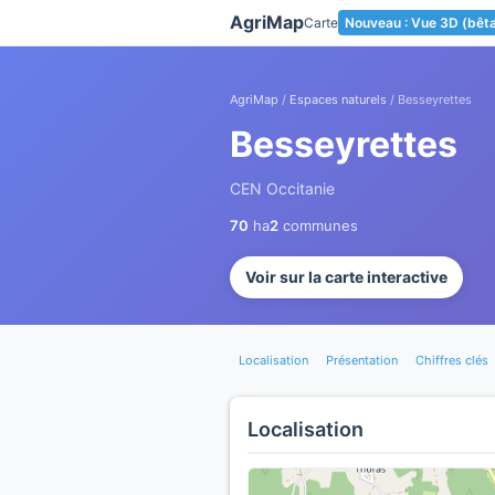
Panneau de gestion des cookies
AgriMap
Carte
Nouveau : Vue 3D (bêt
AgriMap
/
Espaces naturels
/ Besseyrettes
Besseyrettes
CEN Occitanie
70
ha
2
communes
Voir sur la carte interactive
Localisation
Présentation
Chiffres clés
Localisation