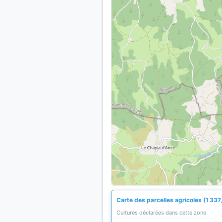
Carte des parcelles agricoles (1 337
Cultures déclarées dans cette zone