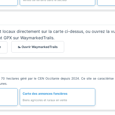
Ventes de terrains dans le secteur
et locaux directement sur la carte ci-dessus, ou ouvrez la v
nt GPX sur WaymarkedTrails.
🥾 Ouvrir WaymarkedTrails
e
70 hectares géré par le CEN Occitanie depuis 2024. Ce site se caractérise pa
unes.
Carte des annonces foncières
Biens agricoles et ruraux en vente