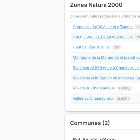
Zones Natura 2000
Zones naturelles protegees au titre du 
Gorges de l&#39;Allier et affluents
Z
HAUTE VALLEE DE L&#39;ALLIER
ZN
Haut Val d&#39;Allier
ZPS
Montagne de la Margeride et massif du
Rivière de l&#39;Ance à Chambon -l
Rivière de l&#39;Ance en amont de S
Rivière du Chapeauroux
ZNIEFF_I
Vallée du Chapeauroux
ZNIEFF_II
Communes (2)
Bel-Air-Val-d'Ance