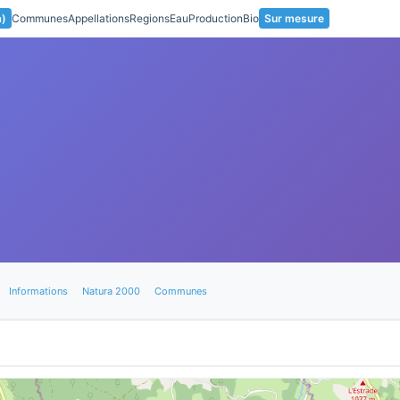
a)
Communes
Appellations
Regions
Eau
Production
Bio
Sur mesure
Informations
Natura 2000
Communes