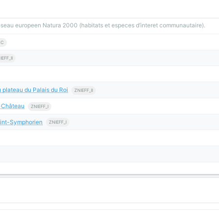
reseau europeen Natura 2000 (habitats et especes d’interet communautaire).
SC
IEFF_II
 plateau du Palais du Roi
ZNIEFF_II
e-Château
ZNIEFF_I
aint-Symphorien
ZNIEFF_I