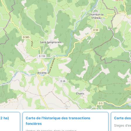
,2 ha)
Carte de l'historique des transactions
Carte des 
foncières
Sieges d'e