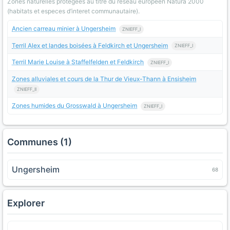
Zones naturelles protegees au titre du reseau europeen Natura 2000
(habitats et especes d’interet communautaire).
Ancien carreau minier à Ungersheim
ZNIEFF_I
Terril Alex et landes boisées à Feldkirch et Ungersheim
ZNIEFF_I
Terril Marie Louise à Staffelfelden et Feldkirch
ZNIEFF_I
Zones alluviales et cours de la Thur de Vieux-Thann à Ensisheim
ZNIEFF_II
Zones humides du Grosswald à Ungersheim
ZNIEFF_I
Communes (1)
Ungersheim
68
Explorer