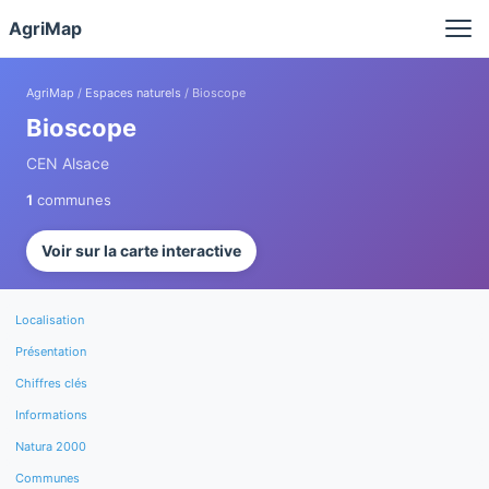
Panneau de gestion des cookies
AgriMap
AgriMap
/
Espaces naturels
/ Bioscope
Bioscope
CEN Alsace
1
communes
Voir sur la carte interactive
Localisation
Présentation
Chiffres clés
Informations
Natura 2000
Communes