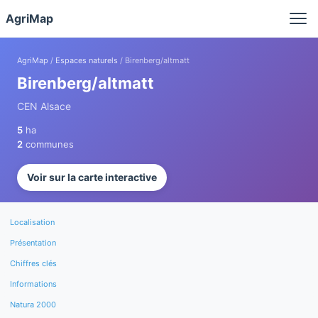
Panneau de gestion des cookies
AgriMap
AgriMap
/
Espaces naturels
/ Birenberg/altmatt
Birenberg/altmatt
CEN Alsace
5
ha
2
communes
Voir sur la carte interactive
Localisation
Présentation
Chiffres clés
Informations
Natura 2000