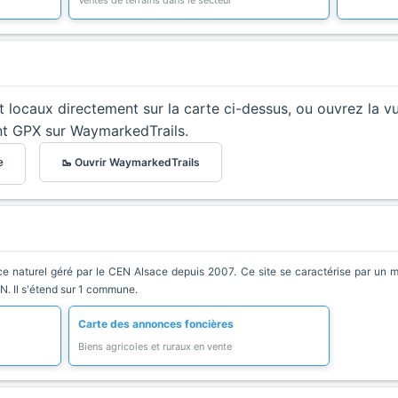
Ventes de terrains dans le secteur
et locaux directement sur la carte ci-dessus, ou ouvrez la v
nt GPX sur WaymarkedTrails.
🥾 Ouvrir WaymarkedTrails
e
e naturel géré par le CEN Alsace depuis 2007. Ce site se caractérise par un mili
EN. Il s'étend sur 1 commune.
Carte des annonces foncières
Biens agricoles et ruraux en vente