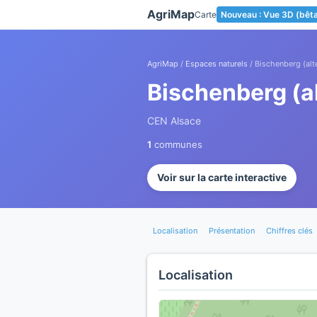
Panneau de gestion des cookies
AgriMap
Carte
Nouveau : Vue 3D (bêt
AgriMap
/
Espaces naturels
/ Bischenberg (alt
Bischenberg (a
CEN Alsace
1
communes
Voir sur la carte interactive
Localisation
Présentation
Chiffres clés
Localisation