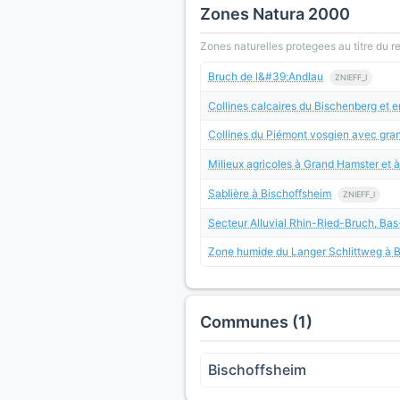
Zones Natura 2000
Zones naturelles protegees au titre du 
Bruch de l&#39;Andlau
ZNIEFF_I
Collines calcaires du Bischenberg et 
Collines du Piémont vosgien avec gran
Milieux agricoles à Grand Hamster et à
Sablière à Bischoffsheim
ZNIEFF_I
Secteur Alluvial Rhin-Ried-Bruch, Bas
Zone humide du Langer Schlittweg à 
Communes (1)
Bischoffsheim