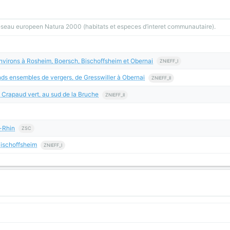
reseau europeen Natura 2000 (habitats et especes d’interet communautaire).
environs à Rosheim, Boersch, Bischoffsheim et Obernai
ZNIEFF_I
ds ensembles de vergers, de Gresswiller à Obernai
ZNIEFF_II
 Crapaud vert, au sud de la Bruche
ZNIEFF_II
-Rhin
ZSC
Bischoffsheim
ZNIEFF_I