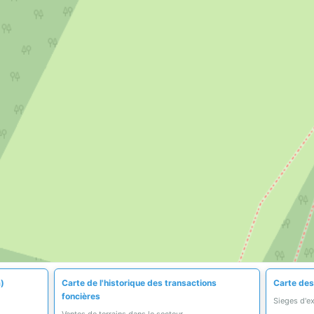
a)
Carte de l'historique des transactions
Carte des
foncières
Sieges d'e