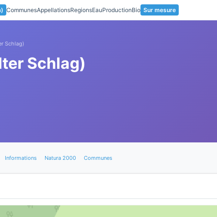
a)
Communes
Appellations
Regions
Eau
Production
Bio
Sur mesure
er Schlag)
lter Schlag)
Informations
Natura 2000
Communes