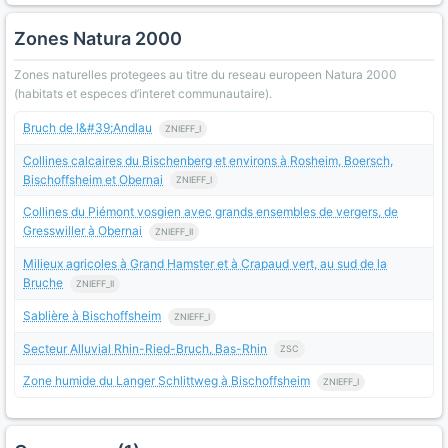
Zones Natura 2000
Zones naturelles protegees au titre du reseau europeen Natura 2000
(habitats et especes d’interet communautaire).
Bruch de l&#39;Andlau
ZNIEFF_I
Collines calcaires du Bischenberg et environs à Rosheim, Boersch,
Bischoffsheim et Obernai
ZNIEFF_I
Collines du Piémont vosgien avec grands ensembles de vergers, de
Gresswiller à Obernai
ZNIEFF_II
Milieux agricoles à Grand Hamster et à Crapaud vert, au sud de la
Bruche
ZNIEFF_II
Sablière à Bischoffsheim
ZNIEFF_I
Secteur Alluvial Rhin-Ried-Bruch, Bas-Rhin
ZSC
Zone humide du Langer Schlittweg à Bischoffsheim
ZNIEFF_I