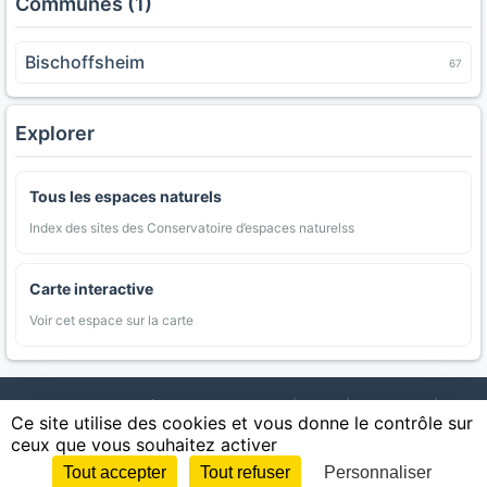
Communes (1)
Bischoffsheim
67
Explorer
Tous les espaces naturels
Index des sites des Conservatoire d’espaces naturelss
Carte interactive
Voir cet espace sur la carte
AgriMap — Données agricoles ouvertes
|
Carte
|
Communes
|
Ce site utilise des cookies et vous donne le contrôle sur
Appellations
|
Regions
|
Cultures
|
Zones protégées
|
Forets
|
ceux que vous souhaitez activer
Littoral
|
Espaces naturels
|
Statistiques
|
Contact
|
Mentions légales
|
Confidentialite
|
CGU
|
CGV
|
Cookies
Tout accepter
Tout refuser
Personnaliser