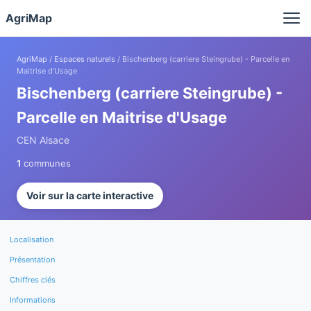
Panneau de gestion des cookies
AgriMap
AgriMap
/
Espaces naturels
/ Bischenberg (carriere Steingrube) - Parcelle en
Maitrise d'Usage
Bischenberg (carriere Steingrube) -
Parcelle en Maitrise d'Usage
CEN Alsace
1
communes
Voir sur la carte interactive
Localisation
Présentation
Chiffres clés
Informations