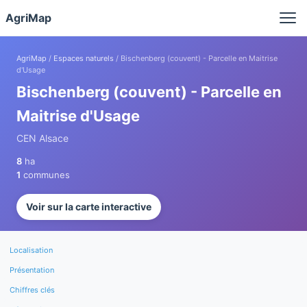
Panneau de gestion des cookies
AgriMap
AgriMap
/
Espaces naturels
/ Bischenberg (couvent) - Parcelle en Maitrise
d'Usage
Bischenberg (couvent) - Parcelle en
Maitrise d'Usage
CEN Alsace
8
ha
1
communes
Voir sur la carte interactive
Localisation
Présentation
Chiffres clés