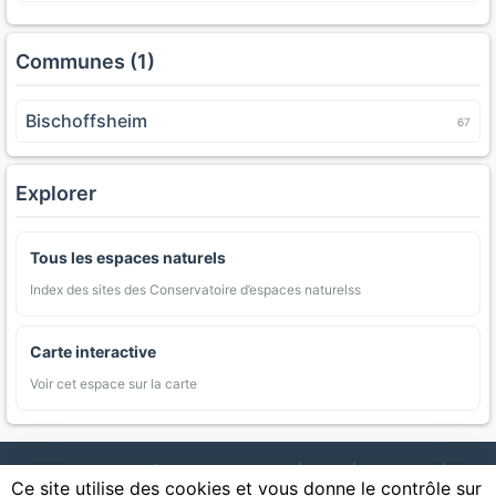
Communes (1)
Bischoffsheim
67
Explorer
Tous les espaces naturels
Index des sites des Conservatoire d’espaces naturelss
Carte interactive
Voir cet espace sur la carte
AgriMap — Données agricoles ouvertes
|
Carte
|
Communes
|
Ce site utilise des cookies et vous donne le contrôle sur
Appellations
|
Regions
|
Cultures
|
Zones protégées
|
Forets
|