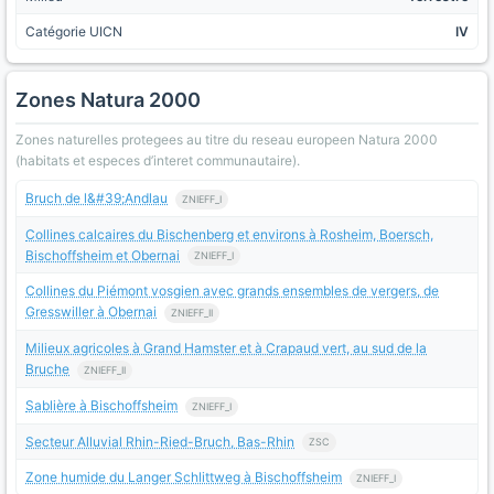
Catégorie UICN
IV
Zones Natura 2000
Zones naturelles protegees au titre du reseau europeen Natura 2000
(habitats et especes d’interet communautaire).
Bruch de l&#39;Andlau
ZNIEFF_I
Collines calcaires du Bischenberg et environs à Rosheim, Boersch,
Bischoffsheim et Obernai
ZNIEFF_I
Collines du Piémont vosgien avec grands ensembles de vergers, de
Gresswiller à Obernai
ZNIEFF_II
Milieux agricoles à Grand Hamster et à Crapaud vert, au sud de la
Bruche
ZNIEFF_II
Sablière à Bischoffsheim
ZNIEFF_I
Secteur Alluvial Rhin-Ried-Bruch, Bas-Rhin
ZSC
Zone humide du Langer Schlittweg à Bischoffsheim
ZNIEFF_I