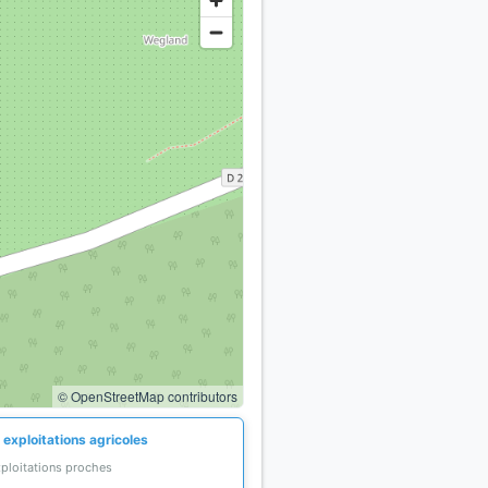
© OpenStreetMap contributors
 exploitations agricoles
xploitations proches