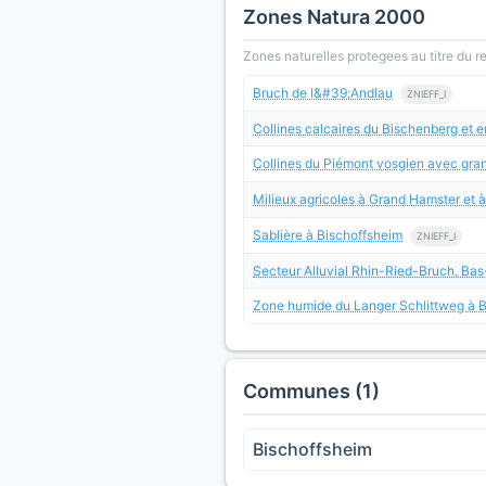
Zones Natura 2000
Zones naturelles protegees au titre du 
Bruch de l&#39;Andlau
ZNIEFF_I
Collines calcaires du Bischenberg et 
Collines du Piémont vosgien avec gran
Milieux agricoles à Grand Hamster et à
Sablière à Bischoffsheim
ZNIEFF_I
Secteur Alluvial Rhin-Ried-Bruch, Bas
Zone humide du Langer Schlittweg à 
Communes (1)
Bischoffsheim