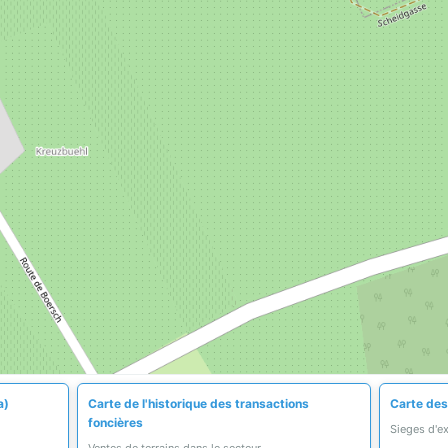
a)
Carte de l'historique des transactions
Carte des
foncières
Sieges d'e