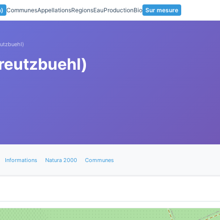
a)
Communes
Appellations
Regions
Eau
Production
Bio
Sur mesure
utzbuehl)
reutzbuehl)
Informations
Natura 2000
Communes