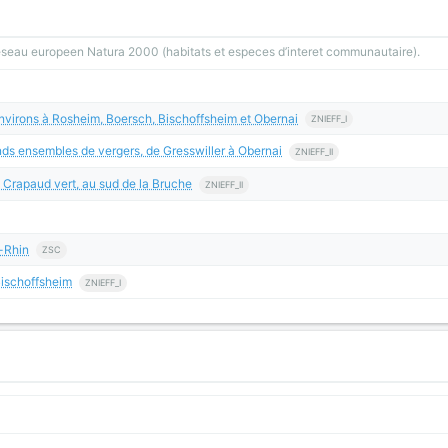
reseau europeen Natura 2000 (habitats et especes d’interet communautaire).
environs à Rosheim, Boersch, Bischoffsheim et Obernai
ZNIEFF_I
ds ensembles de vergers, de Gresswiller à Obernai
ZNIEFF_II
 Crapaud vert, au sud de la Bruche
ZNIEFF_II
-Rhin
ZSC
Bischoffsheim
ZNIEFF_I