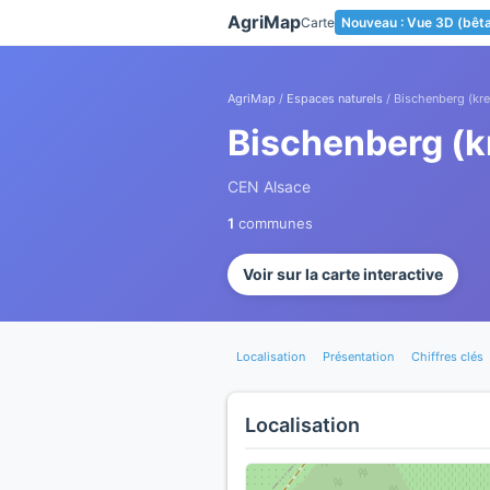
Panneau de gestion des cookies
AgriMap
Carte
Nouveau : Vue 3D (bêt
AgriMap
/
Espaces naturels
/ Bischenberg (kre
Bischenberg (k
CEN Alsace
1
communes
Voir sur la carte interactive
Localisation
Présentation
Chiffres clés
Localisation