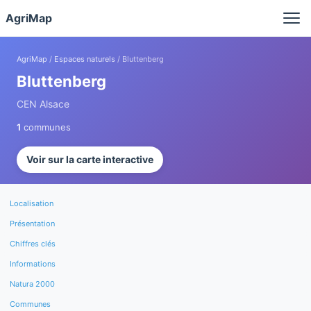
Panneau de gestion des cookies
AgriMap
AgriMap
/
Espaces naturels
/ Bluttenberg
Bluttenberg
CEN Alsace
1
communes
Voir sur la carte interactive
Localisation
Présentation
Chiffres clés
Informations
Natura 2000
Communes