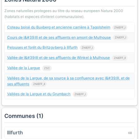
Zones naturelles protegees au titre du reseau europeen Natura 2000
(habitats et especes d’interet communautaire).
Coteau boisé du Buxberg et ancienne carrière à Tagolsheim
ZNIEFF_I
Cours de l&#39;Ill et de ses affluents en amont de Mulhouse
ZNIEFF_I
Pelouses et forêt du Britzgyberg à Illfurth
ZNIEFF_I
Vallée de l&#39;Ill et de ses affluents de Winkel à Mulhouse
ZNIEFF_II
Vallée de la Largue
ZSC
Vallées de la Largue, de sa source à sa confluence avec l&#39;Ill, et de
ses affluents
ZNIEFF_II
Vallées de la Largue et du Grumbach
ZNIEFF_I
Communes (1)
Illfurth
68