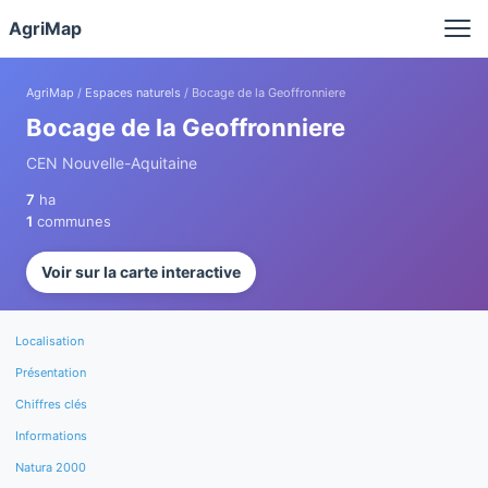
Panneau de gestion des cookies
AgriMap
AgriMap
/
Espaces naturels
/ Bocage de la Geoffronniere
Bocage de la Geoffronniere
CEN Nouvelle-Aquitaine
7
ha
1
communes
Voir sur la carte interactive
Localisation
Présentation
Chiffres clés
Informations
Natura 2000