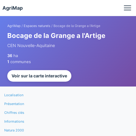
Panneau de gestion des cookies
AgriMap
AgriMap
/
Espaces naturels
/ Bocage de la Grange a l'Artige
Bocage de la Grange a l'Artige
CEN Nouvelle-Aquitaine
36
ha
1
communes
Voir sur la carte interactive
Localisation
Présentation
Chiffres clés
Informations
Natura 2000